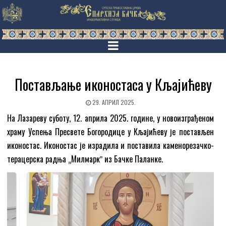
Постављање иконостаса у Кљајићеву
29. АПРИЛ 2025.
На Лазареву суботу, 12. априла 2025. године, у новоизграђеном
храму Успења Пресвете Богородице у Кљајићеву је постављен
иконостас. Иконостас је израдила и поставила каменорезачко-
терацерска радња „Милмаркˮ из Бачке Паланке.