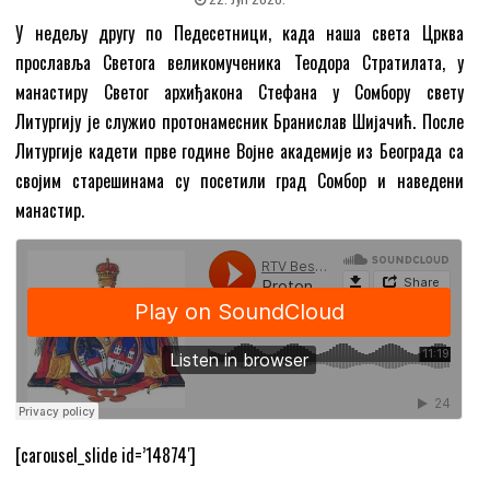
У недељу другу по Педесетници, када наша света Црква
прославља Светога великомученика Теодора Стратилата, у
манастиру Светог архиђакона Стефана у Сомбору свету
Литургију је служио протонамесник Бранислав Шијачић. После
Литургије кадети прве године Војне академије из Београда са
својим старешинама су посетили град Сомбор и наведени
манастир.
[carousel_slide id=’14874′]