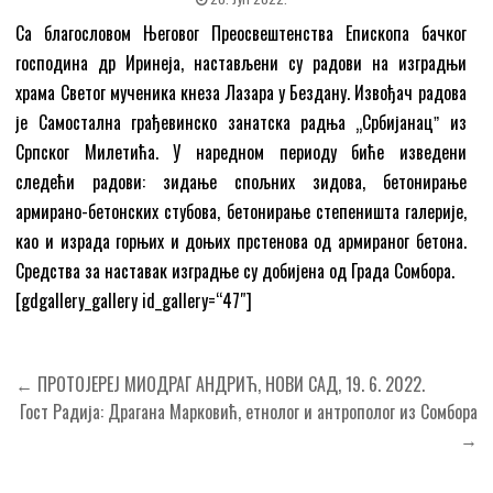
Са благословом Његовог Преосвештенства Епископа бачког
господина др Иринеја, настављени су радови на изградњи
храма Светог мученика кнеза Лазара у Бездану. Извођач радова
је Самостална грађевинско занатска радња „Србијанацˮ из
Српског Милетића. У наредном периоду биће изведени
следећи радови: зидање спољних зидова, бетонирање
армирано-бетонских стубова, бетонирање степеништа галерије,
као и израда горњих и доњих прстенова од армираног бетона.
Средства за наставак изградње су добијена од Града Сомбора.
[gdgallery_gallery id_gallery=“47″]
Кретање
← ПРОТОЈЕРЕЈ МИОДРАГ АНДРИЋ, НОВИ САД, 19. 6. 2022.
чланка
Гост Радија: Драгана Марковић, етнолог и антрополог из Сомбора
→