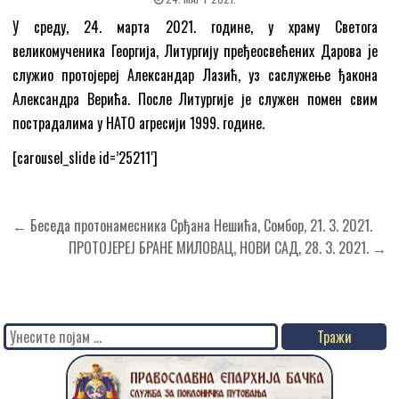
У среду, 24. марта 2021. године, у храму Светога
великомученика Георгија, Литургију пређеосвећених Дарова je
служио протојереј Александар Лазић, уз саслужење ђакона
Александра Верића. После Литургије је служен помен свим
пострадалима у НАТО агресији 1999. године.
[carousel_slide id=’25211′]
Кретање
← Беседа протонамесника Срђана Нешића, Сомбор, 21. 3. 2021.
чланка
ПРОТОЈЕРЕЈ БРАНЕ МИЛОВАЦ, НОВИ САД, 28. 3. 2021. →
Search
for: