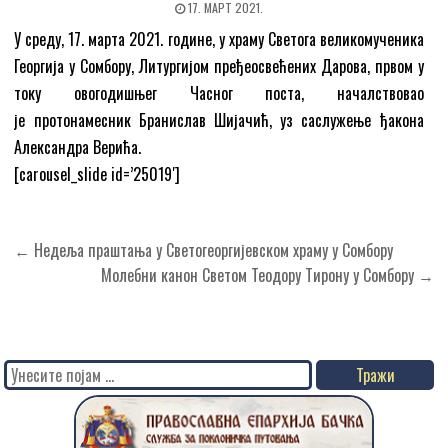
17. МАРТ 2021.
У среду, 17. марта 2021. године, у храму Светога великомученика
Георгија у Сомбору, Литургијом пређеосвећених Дарова, првом у
току овогодишњег Часног поста, началствовао
је протонамесник Бранислав Шијачић, уз саслужење ђакона
Александра Верића.
[carousel_slide id=’25019′]
Кретање
← Недеља праштања у Светогеоргијевском храму у Сомбору
чланка
Молебни канон Светом Теодору Тирону у Сомбору →
Search
for: