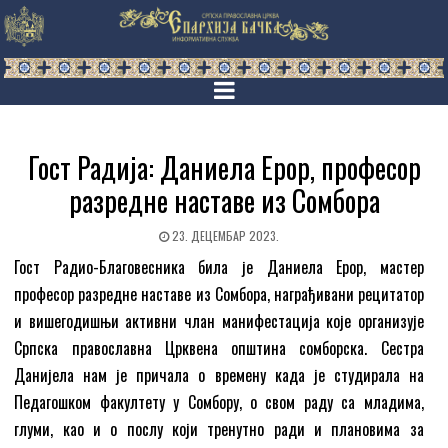
Гост Радија: Даниела Ерор, професор
разредне наставе из Сомбора
23. ДЕЦЕМБАР 2023.
Гост Радио-Благовесника била је Даниела Ерор, мастер
професор разредне наставе из Сомбора, награђивани рецитатор
и вишегодишњи активни члан манифестација које организује
Српска православна Црквена општина сомборска. Сестра
Данијела нам је причала о времену када је студирала на
Педагошком факултету у Сомбору, о свом раду са младима,
глуми, као и о послу који тренутно ради и плановима за