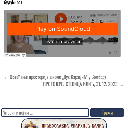
будућност.
Кретање
← Освећење просторија школе „Вук Караџићˮ у Сомбору
чланка
ПРОТОЈЕРЕЈ СТЕВИЦА ИЛИЋ, 31. 12. 2023. →
Search
for: