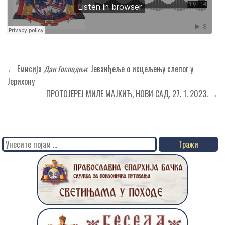
Кретање
← Емисија
Дан Господњи
: Јеванђеље о исцељењу слепог у
чланка
Јерихону
ПРОТОЈЕРЕЈ МИЛЕ МАЈКИЋ, НОВИ САД, 27. 1. 2023. →
Search
for: