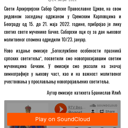
Свети Архијерејски Сабор Српске Православне Цркве, на свом
редовном заседању одржаном у Сремским Карловцима и
Београду од 15. до 21. маја 2022. године, прибројао је лику
светих свете мученике бачке. Саборски оци су за дан њиховог
молитвеног спомена одредили 10/23. јануар.
Ново издање емисије „Богослужбене особености празникâ
српских светитељаˮ, посветили смо новопросијавшим светим
мученицима бачким. У емисији смо указали на значај
химнографије у њихову част, као и на важност молитвеног
учествовања у прослављању новопројављених светитеља.
Аутор емисије: катихета Бранислав Илић