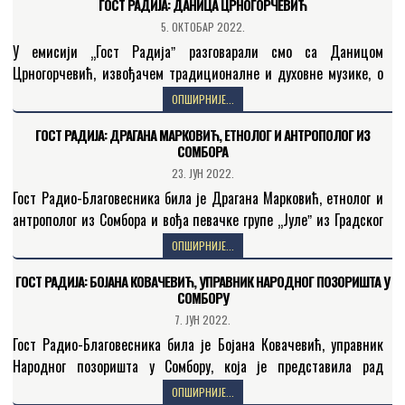
ГОСТ РАДИЈА: ДАНИЦА ЦРНОГОРЧЕВИЋ
5. ОКТОБАР 2022.
У емисији „Гост Радијаˮ разговарали смо са Даницом
Црногорчевић, извођачем традиционалне и духовне музике, о
значају очувања верског, културног и националног блага, о
ОПШИРНИЈЕ...
мисији њеног…
ГОСТ РАДИЈА: ДРАГАНА МАРКОВИЋ, ЕТНОЛОГ И АНТРОПОЛОГ ИЗ
СОМБОРА
23. ЈУН 2022.
Гост Радио-Благовесника била је Драгана Марковић, етнолог и
антрополог из Сомбора и вођа певачке групе „Јулеˮ из Градског
културно-уметничког друштва „Раванградˮ из Сомбора.
ОПШИРНИЈЕ...
Етнологија је…
ГОСТ РАДИЈА: БОЈАНА КОВАЧЕВИЋ, УПРАВНИК НАРОДНОГ ПОЗОРИШТА У
СОМБОРУ
7. ЈУН 2022.
Гост Радио-Благовесника била је Бојана Ковачевић, управник
Народног позоришта у Сомбору, која је представила рад
сомборског позоришта и предстојећи јубиларни, тридесети
ОПШИРНИЈЕ...