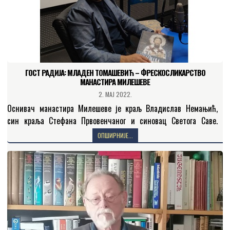
ГОСТ РАДИЈА: МЛАДЕН ТОМАШЕВИЋ – ФРЕСКОСЛИКАРСТВО
МАНАСТИРА МИЛЕШЕВЕ
2. МАЈ 2022.
Оснивач манастира Милешеве је краљ Владислав Немањић,
син краља Стефана Првовенчаног и синовац Светога Саве.
Манастир је зидан за Савиног живота, уз његово присуство и…
ОПШИРНИЈЕ...