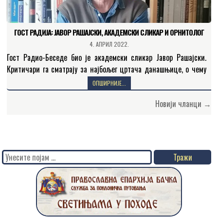
ГОСТ РАДИЈА: ЈАВОР РАШАЈСКИ, АКАДЕМСКИ СЛИКАР И ОРНИТОЛОГ
4. АПРИЛ 2022.
Гост Радио-Беседе био је академски сликар Јавор Рашајски.
Критичари га сматрају за најбољег цртача данашњице, о чему
сведоче бројне изложбе и многе илустроване књиге. У…
ОПШИРНИЈЕ...
Кретање
Новији чланци →
чланака
Search
for: