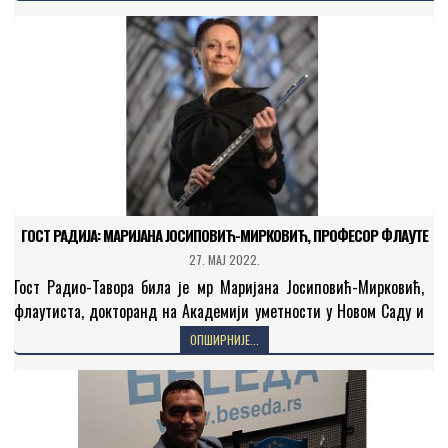
Позоришни маратон који ће…
ГОСТ РАДИЈА: МАРИЈАНА ЈОСИПОВИЋ-МИРКОВИЋ, ПРОФЕСОР ФЛАУТЕ
27. МАЈ 2022.
Гост Радио-Тавора била је мр Маријана Јосиповић-Мирковић,
флаутиста, докторанд на Академији уметности у Новом Саду и
професор флауте у Музичкој школи „Јосип Славенскиˮ у Новом…
ОПШИРНИЈЕ...