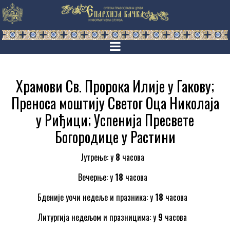
Храмови Св. Пророка Илије у Гакову;
Преноса моштију Светог Оца Николаја
у Риђици; Успенија Пресвете
Богородице у Растини
Јутрење: у
8
часова
Вечерње: у
18
часова
Бденије уочи недеље и празника: у
18
часова
Литургија недељом и празницима: у
9
часова