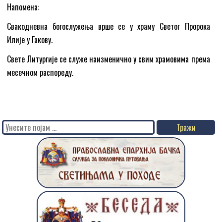
Напомена:
Свакодневна богослужења врше се у храму Светог Пророка
Илије у Гакову.
Свете Литургије се служе наизменично у свим храмовима према
месечном распореду.
Search
for: