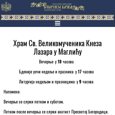
Храм Св. Великомученика Кнеза
Лазара у Маглићу
Вечерње: у
18
часова
Бденије уочи недеље и празника: у
17
часова
Литургија недељом и празницима: у
9
часова
Напомена:
Вечерње се служи петком и суботом.
Петком после вечерња се служи акатист Пресветој Богородици.