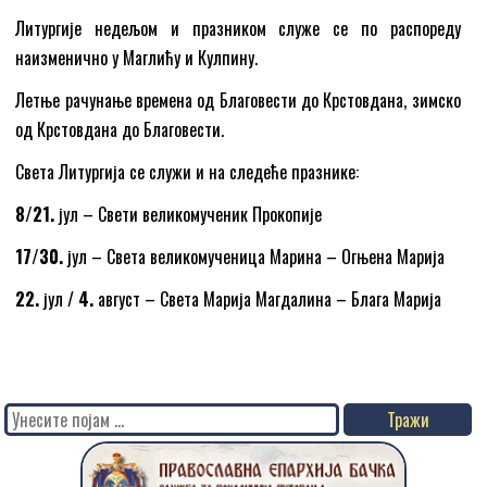
Литургије недељом и празником служе се по распореду
наизменично у Маглићу и Кулпину.
Летње рачунање времена од Благовести до Крстовдана, зимско
од Крстовдана до Благовести.
Света Литургија се служи и на следеће празнике:
8/21.
јул – Свети великомученик Прокопије
17/30.
јул – Света великомученица Марина – Огњена Марија
22.
јул /
4.
август – Света Марија Магдалина – Блага Марија
Search
for: