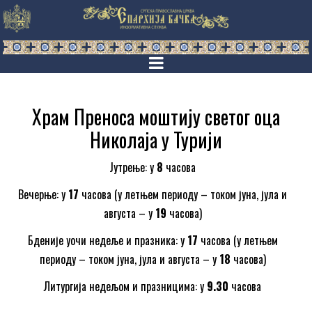
Храм Преносa моштију свeтог оца
Николаја у Турији
Јутрење: у
8
часова
Вечерње: у
17
часова (у летњем периоду – током јуна, јула и
августа – у
19
часова)
Бденије уочи недеље и празника: у
17
часова (у летњем
периоду – током јуна, јула и августа – у
18
часова)
Литургија недељом и празницима: у
9.30
часова