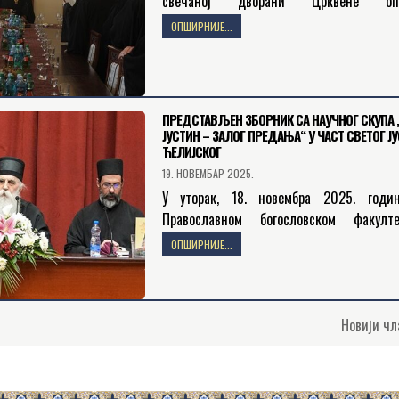
свечаној дворани Црквене оп
новосадске, новосадски свештеници и 
ОПШИРНИЈЕ...
честитали су Високопреосве
Митрополиту бачком господину др Ирине
ПРЕДСТАВЉЕН ЗБОРНИК СА НАУЧНОГ СКУПА 
ЈУСТИН – ЗАЛОГ ПРЕДАЊА“ У ЧАСТ СВЕТОГ Ј
ЋЕЛИЈСКОГ
19. НОВЕМБАР 2025.
У уторак, 18. новембра 2025. годи
Православном богословском факулт
Београду одржана је промоција збо
ОПШИРНИЈЕ...
радова Ава Јустин – залог Предања. Пром
којој је присуствовао и Његова…
Новији ч