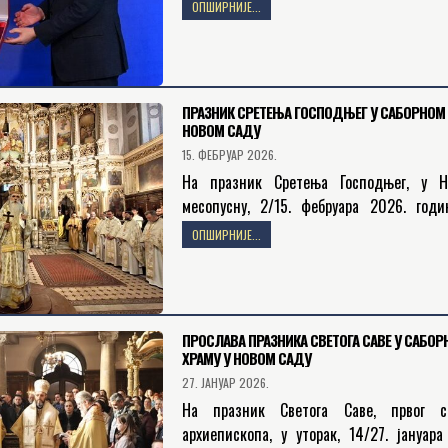
фебруара 2026. године у Палати Ср
ОПШИРНИЈЕ...
Београду, Његовом Високопреосвешт
Митрополиту бачком г. Иринеју уручено ј
ПРАЗНИК СРЕТЕЊА ГОСПОДЊЕГ У САБОРНОМ 
НОВОМ САДУ
15. ФЕБРУАР 2026.
На празник Сретења Господњег, у Н
месопусну, 2/15. фебруара 2026. годи
светој архијерејској Литургији у Саборно
ОПШИРНИЈЕ...
у Новом Саду је началствовао Њ
Високопреосвештенство…
ПРОСЛАВА ПРАЗНИКА СВЕТОГА САВЕ У САБОР
ХРАМУ У НОВОМ САДУ
27. ЈАНУАР 2026.
На празник Светога Саве, првог ср
архиепископа, у уторак, 14/27. јануара