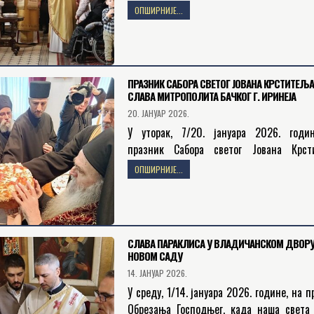
године, Његово Високопреосвеште
ОПШИРНИЈЕ...
Митрополит бачки господин др Ирин
началствовао на светој архијерејској…
ПРАЗНИК САБОРА СВЕТОГ ЈОВАНА КРСТИТЕЉА
СЛАВА МИТРОПОЛИТА БАЧКОГ Г. ИРИНЕЈА
20. ЈАНУАР 2026.
У уторак, 7/20. јануара 2026. годи
празник Сабора светог Јована Крст
Његово Високопреосвештенство Митр
ОПШИРНИЈЕ...
бачки господин др Иринеј прославио је
крсно име. На…
СЛАВА ПАРАКЛИСА У ВЛАДИЧАНСКОМ ДВОРУ
НОВОМ САДУ
14. ЈАНУАР 2026.
У среду, 1/14. јануара 2026. године, на 
Обрезања Господњег, када наша света