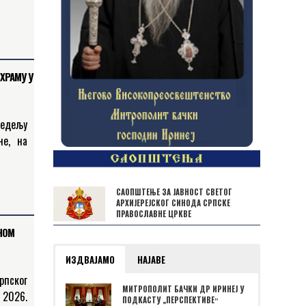
бија у
енству
е…
ХРАМУ У
едељу
не, на
м храму
егово
САОПШТЕЊЕ ЗА ЈАВНОСТ СВЕТОГ
АРХИЈЕРЕЈСКОГ СИНОДА СРПСКЕ
ПРАВОСЛАВНЕ ЦРКВЕ
НОМ
ИЗДВАЈАМО
НАЈАВЕ
пског
МИТРОПОЛИТ БАЧКИ ДР ИРИНЕЈ У
 2026.
ПОДКАСТУ „ПЕРСПЕКТИВЕˮ