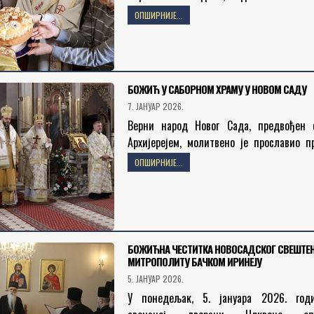
празнује и свештени спомен светог Ва
ОПШИРНИЈЕ...
Великог, архиепископа Кесарије Кападок
прослављен…
БОЖИЋ У САБОРНОМ ХРАМУ У НОВОМ САДУ
7. ЈАНУАР 2026.
Верни народ Новог Сада, предвођен 
Архијерејем, молитвено је прославио п
Рођења Господа Исуса Христа, Б
ОПШИРНИЈЕ...
Прослављање празника је отпочело в
повечерјем и празничним јутрењем…
БОЖИЋНА ЧЕСТИТКА НОВОСАДСКОГ СВЕШТЕ
МИТРОПОЛИТУ БАЧКОМ ИРИНЕЈУ
5. ЈАНУАР 2026.
У понедељак, 5. јануара 2026. год