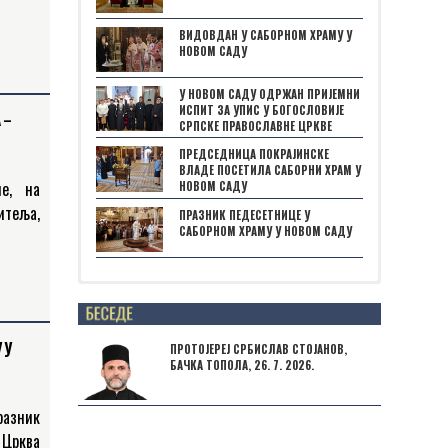
нство
еј је
ВИДОВДАН У САБОРНОМ ХРАМУ У
НОВОМ САДУ
У НОВОМ САДУ ОДРЖАН ПРИЈЕМНИ
ИСПИТ ЗА УПИС У БОГОСЛОВИЈЕ
 –
СРПСКЕ ПРАВОСЛАВНЕ ЦРКВЕ
ПРЕДСЕДНИЦА ПОКРАЈИНСКЕ
ВЛАДЕ ПОСЕТИЛА САБОРНИ ХРАМ У
не, на
НОВОМ САДУ
итеља,
ПРАЗНИК ПЕДЕСЕТНИЦЕ У
САБОРНОМ ХРАМУ У НОВОМ САДУ
ополит
 своје
Posts not found
 У
ПРОТОЈЕРЕЈ СРБИСЛАВ СТОЈАНОВ,
БАЧКА ТОПОЛА, 26. 7. 2026.
празник
 Црква