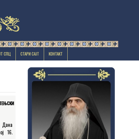
ЈТ СПЦ
СТАРИ САЈТ
КОНТАКТ
ЕТЕЊСКИ
 Дана
ој 16.