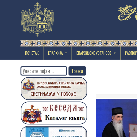
ПОЧЕТАК
ЕПАРХИЈА
EПАРХИЈСКЕ УСТАНОВЕ
РАСПО
Search
for: