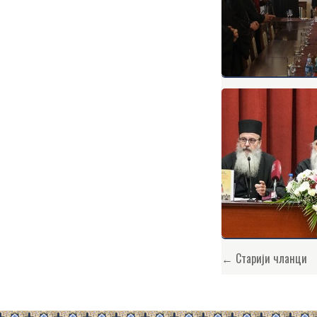
Кретање
← Старији чланци
чланака