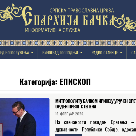
РЕД БОГОСЛУЖЕЊА
ВИНОГРАД ГОСПОДЊИ
РАДИО-СТАНИЦЕ
СА
Категорија:
ЕПИСКОП
МИТРОПОЛИТУ БАЧКОМ ИРИНЕЈУ УРУЧЕН СР
ОРДЕН ПРВОГ СТЕПЕНА
16. ФЕБРУАР 2026.
На свечаности поводом Сретења –
државности Републике Србије, одржан