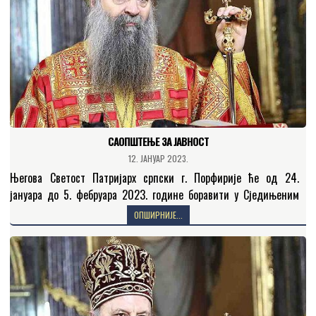
САОПШТЕЊЕ ЗА ЈАВНОСТ
12. ЈАНУАР 2023.
Његова Светост Патријарх српски г. Порфирије ће од 24.
јануара до 5. фебруара 2023. године боравити у Сједињеним
Америчким Државама. Планирано је да од 24….
ОПШИРНИЈЕ...