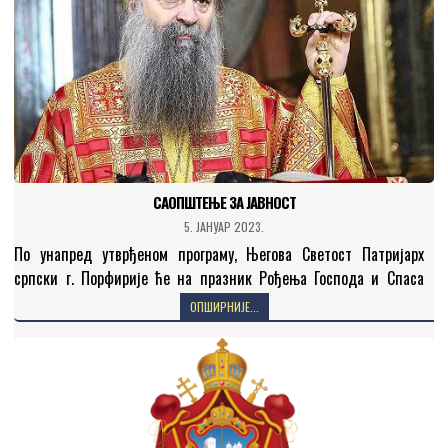
САОПШТЕЊЕ ЗА ЈАВНОСТ
5. ЈАНУАР 2023.
По унапред утврђеном програму, Његова Светост Патријарх
српски г. Порфирије ће на празник Рођења Господа и Спаса
нашега Исуса Христа, у поноћ, служити свету архијерејску…
ОПШИРНИЈЕ...