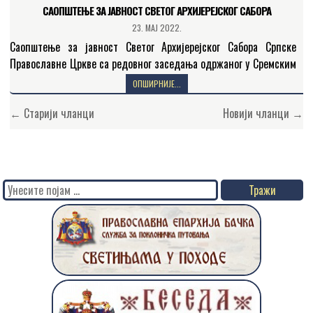
САОПШТЕЊЕ ЗА ЈАВНОСТ СВЕТОГ АРХИЈЕРЕЈСКОГ САБОРА
23. МАЈ 2022.
Саопштење за јавност Светог Архијерејског Сабора Српске
Православне Цркве са редовног заседања одржаног у Сремским
Карловцима и Београду од 15. до 21. маја 2022. године…
ОПШИРНИЈЕ...
Кретање
← Старији чланци
Новији чланци →
чланака
Search
for: