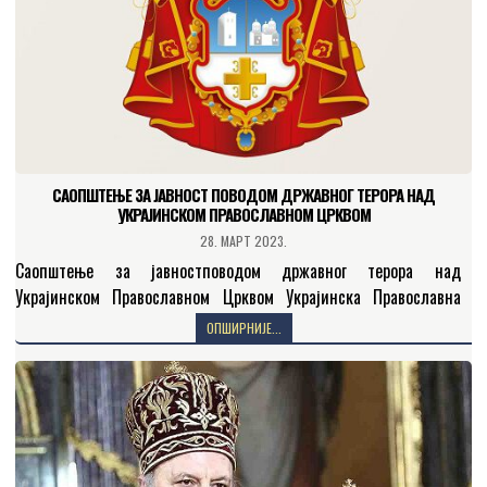
САОПШТЕЊЕ ЗА ЈАВНОСТ ПОВОДОМ ДРЖАВНОГ ТЕРОРА НАД
УКРАЈИНСКОМ ПРАВОСЛАВНОМ ЦРКВОМ
28. МАРТ 2023.
Саопштење за јавностповодом државног терора над
Украјинском Православном Црквом Украјинска Православна
Црква је, као што је општепознато, једина канонска и законита
ОПШИРНИЈЕ...
Православна Црква у Украјини,…