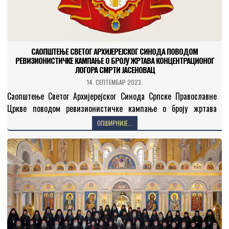
САОПШТЕЊЕ СВЕТОГ АРХИЈЕРЕЈСКОГ СИНОДА ПОВОДОМ
РЕВИЗИОНИСТИЧКЕ КАМПАЊЕ О БРОЈУ ЖРТАВА КОНЦЕНТРАЦИОНОГ
ЛОГОРА СМРТИ ЈАСЕНОВАЦ
14. СЕПТЕМБАР 2023.
Саопштење Светог Архијерејског Синода Српске Православне
Цркве поводом ревизионистичке кампање о броју жртава
концентрационог логора смрти Јасеновац Свети Архијерејски
ОПШИРНИЈЕ...
Синод са жаљењем и индигнацијом прати…