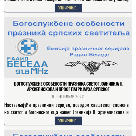
Петру, митрополиту дабробосанском и преподобном Стефану
ОПШИРНИЈЕ...
Троношком. Говорећи о светом свештеномученику…
БОГОСЛУЖБЕНЕ ОСОБЕНОСТИ ПРАЗНИКА СВЕТОГ ЈОАНИКИЈА II,
АРХИЕПИСКОПА И ПРВОГ ПАТРИЈАРХА СРПСКОГ
16. СЕПТЕМБАР 2022.
Настављајући празнични серијал, поводом свештеног спомена
на светог и богоносног оца нашег Јоаникија II, архиепископа и
првог патријарха српског, ново издање емисије „Богослужбене
ОПШИРНИЈЕ...
особености празникâ…