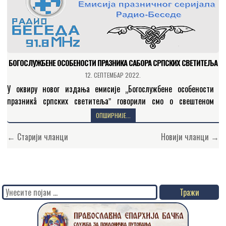
БОГОСЛУЖБЕНЕ ОСОБЕНОСТИ ПРАЗНИКА САБОРА СРПСКИХ СВЕТИТЕЉА
12. СЕПТЕМБАР 2022.
У оквиру новог издања емисије „Богослужбене особености
празникâ српских светитељаˮ говорили смо о свештеном
спомену на Сабор српских светитеља, који је у месецослову
ОПШИРНИЈЕ...
назначен за…
Кретање
← Старији чланци
Новији чланци →
чланака
Search
for: