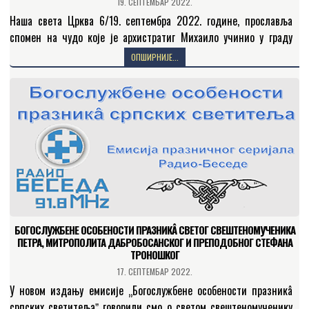
19. СЕПТЕМБАР 2022.
Наша света Црква 6/19. септембра 2022. године, прославља
спомен на чудо које је архистратиг Михаило учинио у граду
Хони (Колоси) у Малој Азији, а пунота…
ОПШИРНИЈЕ...
БОГОСЛУЖБЕНЕ ОСОБЕНОСТИ ПРАЗНИКÂ СВЕТОГ СВЕШТЕНОМУЧЕНИКА
ПЕТРА, МИТРОПОЛИТА ДАБРОБОСАНСКОГ И ПРЕПОДОБНОГ СТЕФАНА
ТРОНОШКОГ
17. СЕПТЕМБАР 2022.
У новом издању емисије „Богослужбене особености празникâ
српских светитељаˮ говорили смо о светом свештеномученику