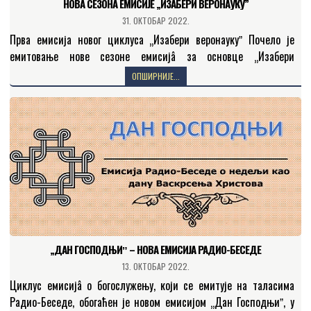
НОВА СЕЗОНА ЕМИСИЈЕ „ИЗАБЕРИ ВЕРОНАУКУ”
31. ОКТОБАР 2022.
Прва емисија новог циклуса „Изабери веронаукуˮ Почело је
емитовање нове сезоне емисијâ за основце „Изабери
веронауку”, у којој и деца и одрасли имају прилике да…
ОПШИРНИЈЕ...
„ДАН ГОСПОДЊИˮ – НОВА ЕМИСИЈА РАДИО-БЕСЕДЕ
13. ОКТОБАР 2022.
Циклус емисијâ о богослужењу, који се емитује на таласима
Радио-Беседе, обогаћен је новом емисијом „Дан Господњиˮ, у