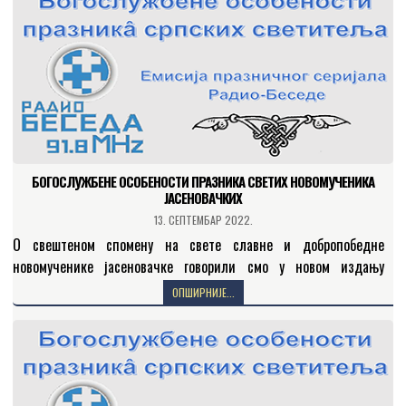
БОГОСЛУЖБЕНЕ ОСОБЕНОСТИ ПРАЗНИКА СВЕТИХ НОВОМУЧЕНИКА
ЈАСЕНОВАЧКИХ
13. СЕПТЕМБАР 2022.
О свештеном спомену на свете славне и добропобедне
новомученике јасеновачке говорили смо у новом издању
емисије „Богослужбене особености празникâ српских
ОПШИРНИЈЕ...
светитељаˮ, а у оквиру празничног…