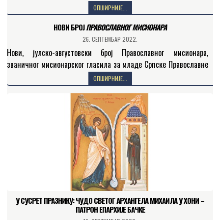
оквиру које се, кроз тумачење светописамских читања и…
ОПШИРНИЈЕ...
НОВИ БРОЈ
ПРАВОСЛАВНОГ МИСИОНАРА
26. СЕПТЕМБАР 2022.
Нови, јулско-августовски број Православног мисионара,
званичног мисионарског гласила за младе Српске Православне
Цркве, посвећен је теми „Блажени изгнани правде радиˮ.
ОПШИРНИЈЕ...
Садржај 386. броја, слушаоцима Радио-Беседе…
У СУСРЕТ ПРАЗНИКУ: ЧУДО СВЕТОГ АРХАНГЕЛА МИХАИЛА У ХОНИ –
ПАТРОН ЕПАРХИЈЕ БАЧКЕ