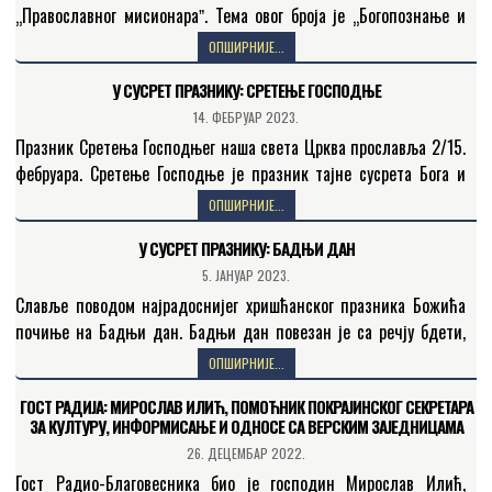
„Православног мисионараˮ. Тема овог броја је „Богопознање и
богословљеˮ. Садржај новог броја „Православног мисионараˮ
ОПШИРНИЈЕ...
слушаоцима Радио-Беседе представио је…
У СУСРЕТ ПРАЗНИКУ: СРЕТЕЊЕ ГОСПОДЊЕ
14. ФЕБРУАР 2023.
Празник Сретења Господњег наша света Црква прославља 2/15.
фебруара. Сретење Господње је празник тајне сусрета Бога и
човека, неба и земље, нествореног и створеног. О…
ОПШИРНИЈЕ...
У СУСРЕТ ПРАЗНИКУ: БАДЊИ ДАН
5. ЈАНУАР 2023.
Славље поводом најрадоснијег хришћанског празника Божића
почиње на Бадњи дан. Бадњи дан повезан је са речју бдети,
будући да се на тај дан бдело дочекујући…
ОПШИРНИЈЕ...
ГОСТ РАДИЈА: МИРОСЛАВ ИЛИЋ, ПОМОЋНИК ПОКРАЈИНСКОГ СЕКРЕТАРА
ЗА КУЛТУРУ, ИНФОРМИСАЊЕ И ОДНОСЕ СА ВЕРСКИМ ЗАЈЕДНИЦАМА
26. ДЕЦЕМБАР 2022.
Гост Радио-Благовесника био је господин Мирослав Илић,