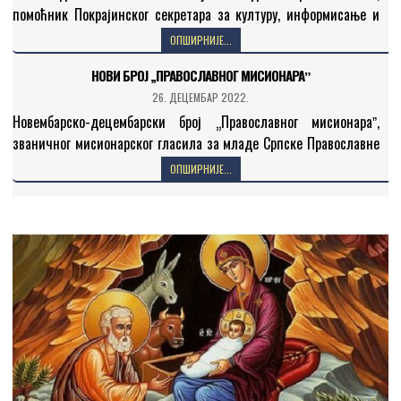
помоћник Покрајинског секретара за културу, информисање и
односе са верским заједницама у Новом Саду. Господин Илић
ОПШИРНИЈЕ...
нас је…
НОВИ БРОЈ „ПРАВОСЛАВНОГ МИСИОНАРАˮ
26. ДЕЦЕМБАР 2022.
Новембарско-децембарски број „Православног мисионараˮ,
званичног мисионарског гласила за младе Српске Православне
Цркве, посвећен је теми „Љуби ближњега свогаˮ. Садржај 388.
ОПШИРНИЈЕ...
броја „Православног мисионараˮ слушаоцима Радио-Беседе…