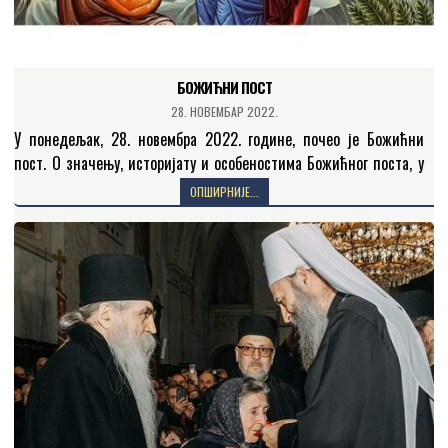
БОЖИЋНИ ПОСТ
28. НОВЕМБАР 2022.
У понедељак, 28. новембра 2022. године, почео је Божићни
пост. О значењу, историјату и особеностима Божићног поста, у
Јутарњем програму Радио-Беседе говорио је презвитер
ОПШИРНИЈЕ...
Драгољуб…