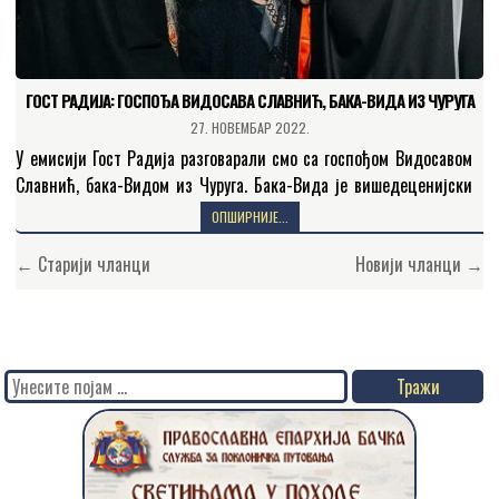
ГОСТ РАДИЈА: ГОСПОЂА ВИДОСАВА СЛАВНИЋ, БАКА-ВИДА ИЗ ЧУРУГА
27. НОВЕМБАР 2022.
У емисији Гост Радија разговарали смо са госпођом Видосавом
Славнић, бака-Видом из Чуруга. Бака-Вида је вишедеценијски
појац при Световазнесенском храму у Чуругу. Пошто је рођена
ОПШИРНИЈЕ...
1934. године,…
Кретање
← Старији чланци
Новији чланци →
чланака
Search
for: