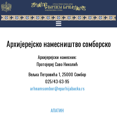
Архијерејско намесништво сомборско
Архијерејски намесник:
Протојереј Саво Николић
Вељка Петровића 1, 25000 Сомбор
025/43-63-95
arhnamsombor@eparhijabacka.rs
AПАТИН