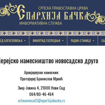
РЕД БОГОСЛУЖЕЊА
ВИНОГРАД ГОСПОДЊИ
РАДИО-СТАНИЦЕ
СА
јерејско намесништво новосадско друго
Архијерејски намесник:
Протојереј Бранислав Мркић
Змај-Јовина 4, 21000 Нови Сад
064/80-46-464
arhnamnsad2@eparhijabacka.rs