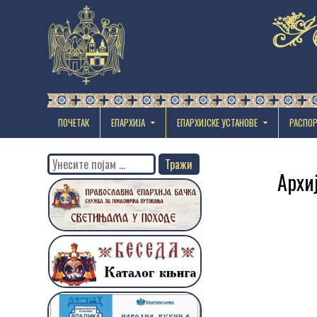
ПОЧЕТАК
ЕПАРХИЈА
EПАРХИЈСКЕ УСТАНОВЕ
РАСПО
Search
Архи
for: