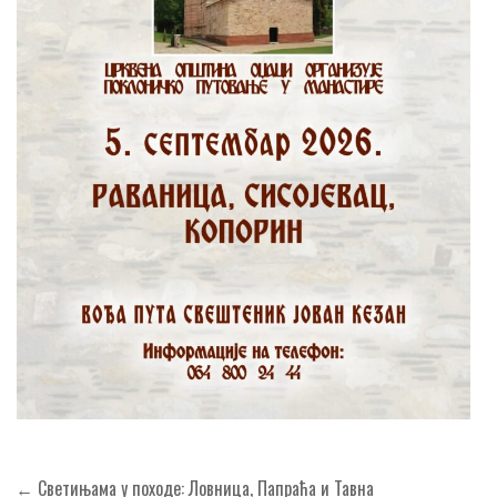
Кретање
← Светињама у походе: Ловница, Папраћа и Тавна