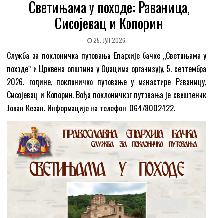
Светињама у походе: Раваница,
Сисојевац и Копорин
25. ЈУН 2026.
Служба за поклоничка путовања Епархије бачке „Светињама у
походеˮ и Црквена општина у Оџацима организују, 5. септембра
2026. године, поклоничко путовање у манастире Раваницу,
Сисојевац и Копорин. Вођа поклоничког путовања је свештеник
Јован Кезан. Информације на телефон: 064/8002422.