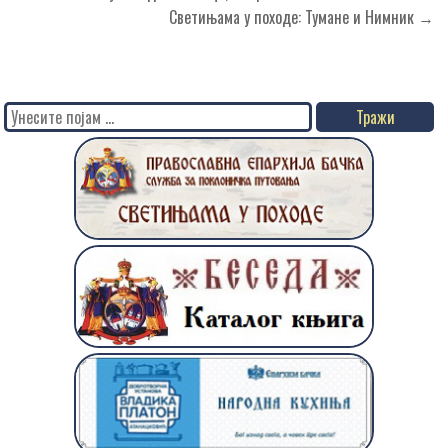
чланка
Светињама у походе: Тумане и Нимник →
Search
for: