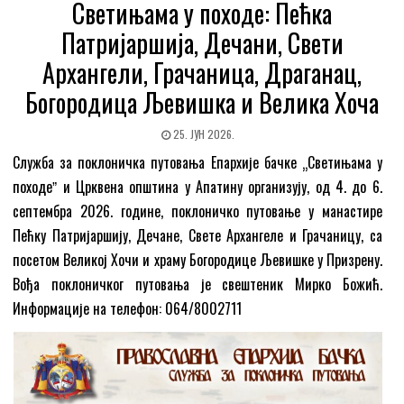
Светињама у походе: Пећка
Патријаршија, Дечани, Свети
Архангели, Грачаница, Драганац,
Богородица Љевишка и Велика Хоча
25. ЈУН 2026.
Служба за поклоничка путовања Епархије бачке „Светињама у
походеˮ и Црквена општина у Апатину организују, од 4. до 6.
септембра 2026. године, поклоничко путовање у манастире
Пећку Патријаршију, Дечане, Свете Архангеле и Грачаницу, са
посетом Великој Хочи и храму Богородице Љевишке у Призрену.
Вођа поклоничког путовања је свештеник Мирко Божић.
Информације на телефон: 064/8002711