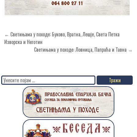
Кретање
← Светињама у походе: Буково, Вратна, Лешје, Света Петка
чланка
Изворска и Неготин
Светињама у походе: Ловница, Папраћа и Тавна →
Search
for: