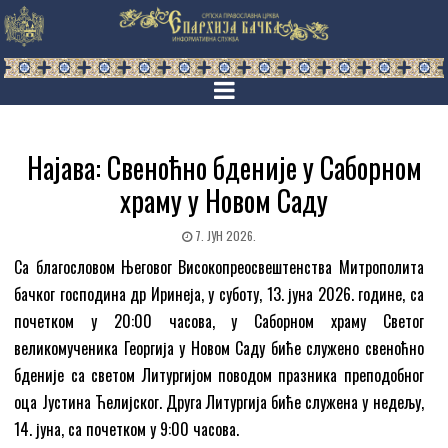
Најава: Свеноћно бденије у Саборном
храму у Новом Саду
7. ЈУН 2026.
Са благословом Његовог Високопреосвештенства Митрополита
бачког господина др Иринеја, у суботу, 13. јуна 2026. године, са
почетком у 20:00 часова, у Саборном храму Светог
великомученика Георгија у Новом Саду биће служено свеноћно
бденије са светом Литургијом поводом празника преподобног
оца Јустина Ћелијског. Друга Литургија биће служена у недељу,
14. јуна, са почетком у 9:00 часова.