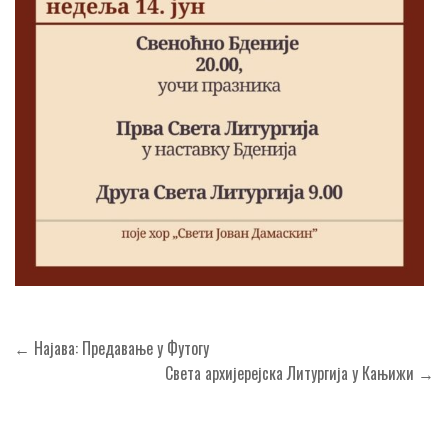
Кретање
← Најава: Предавање у Футогу
чланка
Света архијерејска Литургија у Кањижи →