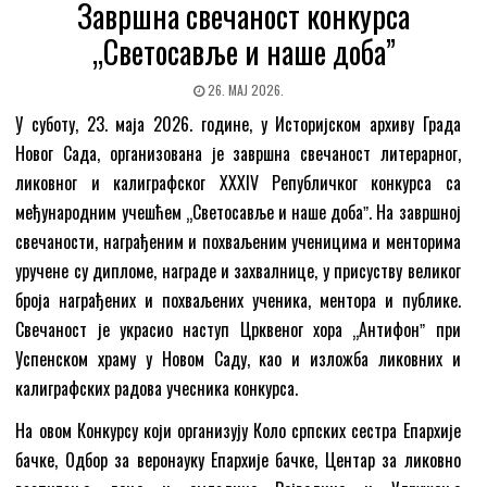
Завршна свечаност конкурса
„Светосавље и наше доба”
26. МАЈ 2026.
У суботу, 23. маја 2026. године, у Историјском архиву Града
Новог Сада, организована је завршна свечаност литерарног,
ликовног и калиграфског XXXIV Републичког конкурса са
међународним учешћем „Светосавље и наше добаˮ. На завршној
свечаности, награђеним и похваљеним ученицима и менторима
уручене су дипломе, награде и захвалнице, у присуству великог
броја награђених и похваљених ученика, ментора и публике.
Свечаност је украсио наступ Црквеног хора „Антифонˮ при
Успенском храму у Новом Саду, као и изложба ликовних и
калиграфских радова учесника конкурса.
На овом Конкурсу који организују Коло српских сестра Епархије
бачке, Одбор за веронауку Епархије бачке, Центар за ликовно