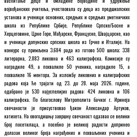
васпитање деце и омладине Војводине и Удружење
војвођанских учитеља, учествовала су деца из предшколских
установа и ученици основних, средњих и средњих уметничких
школа из Републике Србије, Републике Српске/Босне и
Херцеговине, Црне Горе, Мађарске, Француске, Швајцарске, као
и ученици допунских српских школа из Грчке и Италије. На
конкурс су примљена 3.684 рада из готово 500 школа; 338
литерарна, 2.883 ликовна и 463 калиграфска. Комисије су
наградиле 49, а похвалиле 50 ученика, наградиле 15, а
похвалиле 16 ментора. За изложбу ликовних и калиграфских
радова која ће трајати од 23. до 28. маја 2026. године,
одабрано је 530 најуспелијих радова: 424 ликовна и 106
калиграфска. По благослову Митрополита бачког г. Иринеја
свечаности је присуствовао ђакон Александар Артуков,
катихета. На овогодишњу завршну свечаност одазвао се велики
број посетилаца, а посебно је великој радости допринео
долазак великог броја награђених и похваљених ученика и