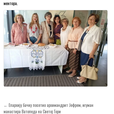
ментора.
Кретање
← Епархију бачку посетио архимандрит Јефрем, игуман
чланка
манастира Ватопеда на Светој Гори