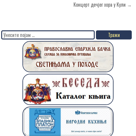
Концерт дечјег хора у Кули →
Search
for: