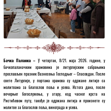
Бачка Паланка –
У четвртак, 8/21. маја 2026. године, у
бачкопаланачким храмовима је литургијским сабрањима
прослављен празник Вазнесења Господњег – Спасовдан. После
свете Литургије, у портама храмова су одржане литије са
молитвама за благослов поља и усева. Истога дана, после
вечерњег богослужења, у aтару, код часног крста на
Ристићевом путу, такође је одржана литија и произнете су
молитве за благослов поља, винограда и усева.