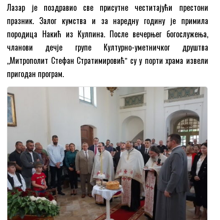
Лазар је поздравио све присутне честитајући престони
празник. Залог кумства и за наредну годину је примила
породица Накић из Кулпина. После вечерњег богослужења,
чланови дечје групе Културно-уметничког друштва
,,Митрополит Стефан Стратимировићˮ су у порти храма извели
пригодан програм.