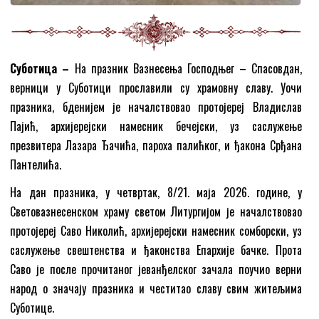
Суботицa –
На празник Вазнесења Господњег – Спасовдан,
верници у Суботици прославили су храмовну славу. Уочи
празника, бденијем је началствовао протојереј Владислав
Пајић, архијерејски намесник бечејски, уз саслужење
презвитера Лазара Ђачића, пароха палићког, и ђакона Срђана
Пантелића.
На дан празника, у четвртак, 8/21. маја 2026. године, у
Световазнесенском храму светом Литургијом је началствовао
протојереј Саво Николић, архијерејски намесник сомборски, уз
саслужење свештенства и ђаконства Епархије бачке. Прота
Саво је после прочитаног јеванђелског зачала поучио верни
народ о значају празника и честитао славу свим житељима
Суботице.