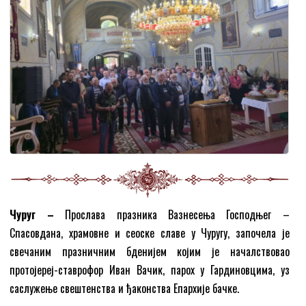
Чуруг –
Прослава празника Вазнесења Господњег –
Спасовдана, храмовне и сеоске славе у Чуругу, започела је
свечаним празничним бденијем којим је началствовао
протојереј-ставрофор Иван Вачик, парох у Гардиновцима, уз
саслужење свештенства и ђаконства Епархије бачке.