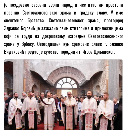
је поздравио сабрани верни народ и честитао им престони
празник Световазнесенског храма и градску славу. У име
свештеног братства Световазнесенског храма, протојереј
Здравко Бојовић је захвалио свим ктиторима и приложницима
који се труде на довршавању изградње Световазнесенског
храма у Врбасу. Овогодишњи кум храмовне славе г. Блашко
Видаковић предао је кумство породици г. Игора Црњанског.