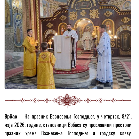
Врбас –
На празник Вазнесења Господњег, у четвртак, 8/21.
маја 2026. године, становници Врбаса су прославили престони
празник храма Вазнесења Господњег и градску славу.