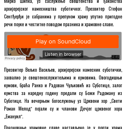
Мирко Шипка, уз саслужење свештенства и ђаконства
архијерејског намесништва суботичког. Презвитер Стефан
Сентђерђи је сабранима у препуном храму упутио пригодне
речи поуке и честитке поводом празника и храмовне славе.
Презвитер Вељко Васиљев, архијерејски намесник суботички,
захвалио је свештенослужитељима и кумовима. Овогодишњи
кумови, браћа Ранко и Радован Чуљковић из Суботице, залог
кумства за наредну годину предали су Божи Радоману из
Суботице. На вечерњем богослужењу уз Црквени хор ,,Свети
Роман Мелодˮ појали су и чланови Дечјег црквеног хора
,,Емануилˮ.
Празновање храмовне славе настављено је у порти храма