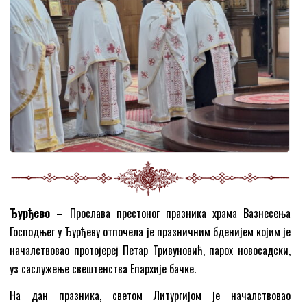
Ђурђево –
Прослава престоног празника храма Вазнесења
Господњег у Ђурђеву отпочела је празничним бденијем којим је
началствовао протојереј Петар Тривуновић, парох новосадски,
уз саслужење свештенства Епархије бачке.
На дан празника, светом Литургијом је началствовао