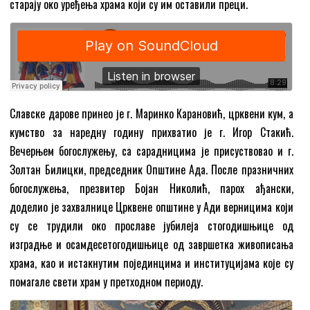
старају око уређења храма који су им оставили преци.
Славске дарове принео је г. Маринко Карановић, црквени кум, а
кумство за наредну годину прихватио је г. Игор Стакић.
Вечерњем богослужењу, са сарадницима је присуствовао и г.
Золтан Билицки, председник Општине Ада. После празничних
богослужења, презвитер Бојан Николић, парох ађански,
доделио је захвалнице Црквене општине у Ади верницима који
су се трудили око прославе јубилеја стогодишњице од
изградње и осамдесетогодишњице од завршетка живописања
храма, као и истакнутим појединцима и институцијама које су
помагале свети храм у претходном периоду.