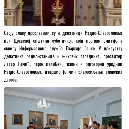
Своју славу прославили су и делатници Радио-Славословља
при Црквеној општини суботичкој, који програм емитује у
оквиру Информативне службе Епархије бачке. У присуству
делатника радио-станице и њихових сарадника, презвитер
Лазар Ђачић, парох палићки, главни и одговорни уредник
Радио-Славословља, извршио је чин благосиљања славских
дарова.