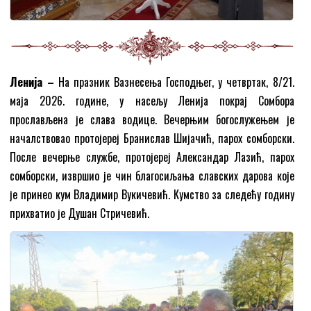
Ленија –
На празник Вазнесења Господњег, у четвртак, 8/21.
маја 2026. године, у насељу Ленија покрај Сомбора
прослављена је слава водице. Вечерњим богослужењем је
началствовао протојереј Бранислав Шијачић, парох сомборски.
После вечерње службе, протојереј Александар Лазић, парох
сомборски, извршио је чин благосиљања славских дарова које
је принео кум Владимир Вукичевић. Кумство за следећу годину
прихватио је Душан Стричевић.