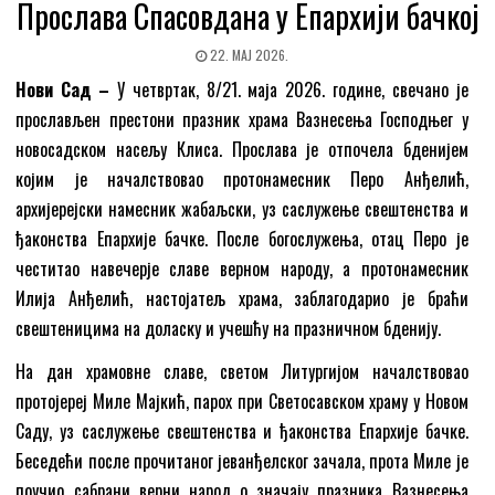
Прослава Спасовдана у Епархији бачкој
22. МАЈ 2026.
Нови Сад –
У четвртак, 8/21. маја 2026. године, свечано је
прослављен престони празник храма Вазнесења Господњег у
новосадском насељу Клиса. Прослава је отпочела бденијем
којим је началствовао протонамесник Перо Анђелић,
архијерејски намесник жабаљски, уз саслужење свештенства и
ђаконства Епархије бачке. После богослужења, отац Перо је
честитао навечерје славе верном народу, а протонамесник
Илија Анђелић, настојатељ храма, заблагодарио је браћи
свештеницима на доласку и учешћу на празничном бденију.
На дан храмовне славе, светом Литургијом началствовао
протојереј Миле Мајкић, парох при Светосавском храму у Новом
Саду, уз саслужење свештенства и ђаконства Епархије бачке.
Беседећи после прочитаног јеванђелског зачала, прота Миле је
поучио сабрани верни народ о значају празника Вазнесења