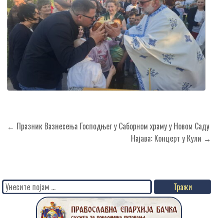
Кретање
← Празник Вазнесења Господњег у Саборном храму у Новом Саду
чланка
Најава: Концерт у Кули →
Search
for: