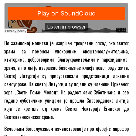
По заамвоној молитви је извршен трократни опход око светог
храма са поменом упокојеним свештенослужитељима,
ктиторима, добротворима, благоукраситељима и парохијанима
храма, а потом је извршено бласиљање класја новог рода жита.
Светој Литургији су присуствовали представници локалне
самоуправе. На светој Литургији су појали су чланови Црквеног
хора ,,Свети Роман Мелодˮ. На радост свих Суботичана и ове
године суботичким улицама је прошла Спасовданска литија
која се кретала од храма Светог Нектарија Егинског до
Световазнесенског храма.
Вечерњим богослужењем началствовао је протојереј-ставрофор