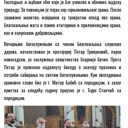
Господњег и љубави због које је Бог узвисио и обновио људску
природу. За певницом је појао хор горњоковиљског храма. После
заамвоне молитве, извршени су трократни опход око храма,
благосиљање жита и помен ктиторима и приложницима храма,
као и солунским добровољцима.
Вечерњим богослужењем са чином благосиљања славских
дарова, началствовао је протојереј Петар Тривуновић, парох
новосадски, уз саслужење свештенства Епархије бачке. Прота
Петар је произнео надахнуту беседу о значају празника и
потреби сабирања на светим богослужењима. Кум овогодишње
храмовне славе био је г. Митар Бабић са породицом, а залог
кумства за следећу годину преузео је г. Ђуро Станчић са
породицом.