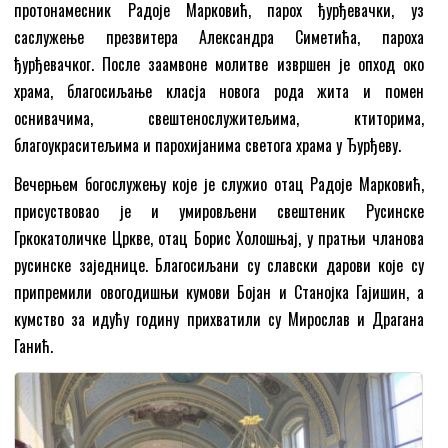
протонамесник Радоје Марковић, парох ђурђевачки, уз
саслужење презвитера Александра Симетића, пароха
ђурђевачког. После заамвоне молитве извршен је опход око
храма, благосиљање класја новога рода жита и помен
оснивачима, свештенослужитељима, ктиторима,
благоукраситељима и парохијанима светога храма у Ђурђеву.
Вечерњем богослужењу које је служио отац Радоје Марковић,
присуствовао је и умировљени свештеник Русинске
Гркокатоличке Цркве, отац Борис Холошњај, у пратњи чланова
русинске заједнице. Благосиљани су славски дарови које су
припремили овогодишњи кумови Бојан и Станојка Гајишин, а
кумство за идућу годину прихватили су Мирослав и Драгана
Ганић.