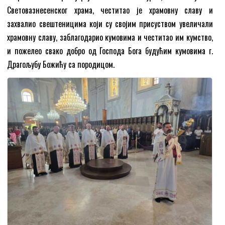
Световазнесенског храма, честитао је храмовну славу и
захвалио свештеницима који су својим присуством увеличали
храмовну славу, заблагодарио кумовима и честитао им кумство,
и пожелео свако добро од Господа Бога будућим кумовима г.
Драгољубу Божићу са породицом.