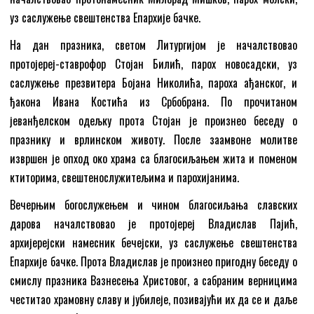
уз саслужење свештенства Епархије бачке.
На дан празника, светом Литургијом је началствовао
протојереј-ставрофор Стојан Билић, парох новосадски, уз
саслужење презвитера Бојана Николића, пароха ађанског, и
ђакона Ивана Костића из Србобрана. По прочитаном
јеванђелском одељку прота Стојан је произнео беседу о
празнику и врлинском животу. После заамвоне молитве
извршен је опход око храма са благосиљањем жита и поменом
ктиторима, свештенослужитељима и парохијанима.
Вечерњим богослужењем и чином благосиљања славских
дарова началствовао је протојереј Владислав Пајић,
архијерејски намесник бечејски, уз саслужење свештенства
Епархије бачке. Прота Владислав је произнео пригодну беседу о
смислу празника Вазнесења Христовог, а сабраним верницима
честитао храмовну славу и јубилеје, позивајући их да се и даље