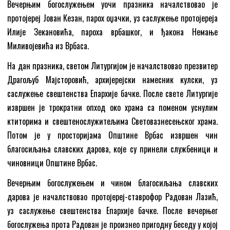
Вечерњим богослужењем уочи празника началствовао је
протојереј Јован Кезан, парох оџачки, уз саслужење протојереја
Илије Зекановића, пароха врбашког, и ђакона Немање
Миливојевића из Врбаса.
На дан празника, светом Литургијом је началствовао презвитер
Драгољуб Мајсторовић, архијерејски намесник кулски, уз
саслужење свештенства Епархије бачке. После свете Литургије
извршен је трократни опход око храма са поменом уснулим
ктиторима и свештенослужитељима Световазнесењског храма.
Потом је у просторијама Општине Врбас извршен чин
благосиљања славских дарова, које су принели службеници и
чиновници Општине Врбас.
Вечерњим богослужењем и чином благосиљања славских
дарова је началствовао протојереј-ставрофор Радован Лазић,
уз саслужење свештенства Епархије бачке. После вечерњег
богослужења прота Радован је произнео пригодну беседу у којој