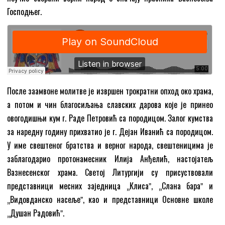
Господњег.
После заамвоне молитве је извршен трократни опход око храма,
а потом и чин благосиљања славских дарова које је принео
овогодишњи кум г. Раде Петровић са породицом. Залог кумства
за наредну годину прихватио је г. Дејан Иванић са породицом.
У име свештеног братства и верног народа, свештеницима је
заблагодарио протонамесник Илија Анђелић, настојатељ
Вазнесенског храма. Светој Литургији су присуствовали
представници месних заједница „Клисаˮ, „Слана бараˮ и
„Видовданско насељеˮ, као и представници Основне школе
„Душан Радовићˮ.