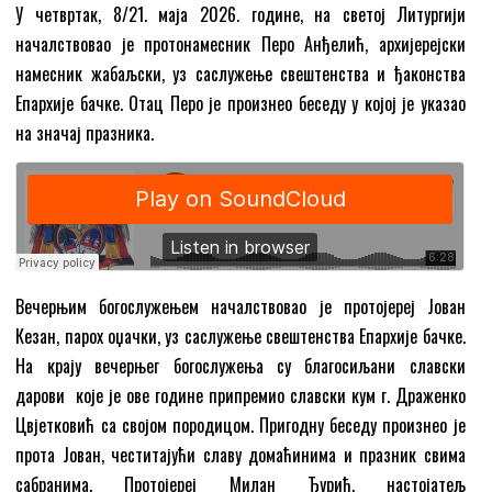
У четвртак, 8/21. маја 2026. године, на светој Литургији
началствовао је протонамесник Перо Анђелић, архијерејски
намесник жабаљски, уз саслужење свештенства и ђаконства
Епархије бачке. Отац Перо је произнео беседу у којој је указао
на значај празника.
Вечерњим богослужењем началствовао је протојереј Јован
Кезан, парох оџачки, уз саслужење свештенства Епархије бачке.
На крају вечерњег богослужења су благосиљани славски
дарови које је ове године припремио славски кум г. Драженко
Цвјетковић са својом породицом. Пригодну беседу произнео је
прота Јован, честитајући славу домаћинима и празник свима
сабранима. Протојереј Милан Ђурић, настојатељ