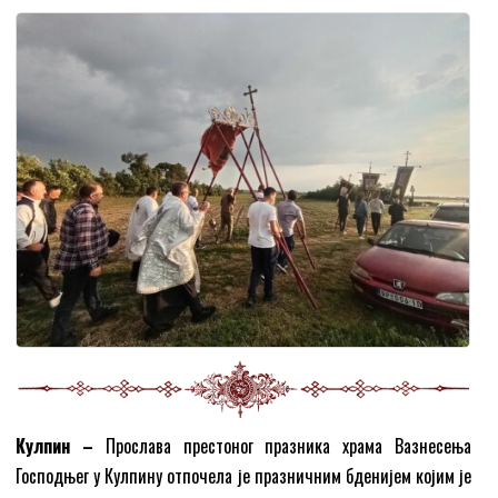
Кулпин –
Прослава престоног празника храма Вазнесења
Господњег у Кулпину отпочела је празничним бденијем којим је