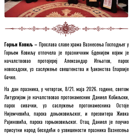
Горњи Ковиљ –
Прослава славе храма Вазнесења Господњег у
Горњем Ковиљу отпочела је празничним бденијем којим је
началствовао протојереj Александар Игњатов, парох
новосадски, уз саслужење свештенства и ђаконства Епархије
бачке.
На дан празника, у четвртак, 8/21. маја 2026. године, светом
Литургијом је началствовао протонамесник Даниел Кобиљски,
парох сивачки, уз саслужење протонамесника Остоје
Нијемчевића, пароха доњоковиљског, и презвитера Живка
Рајиновића, пароха горњоковиљског. Отац Даниел је поучио
присутни народ беседећи о узвишености празника Вазнесења