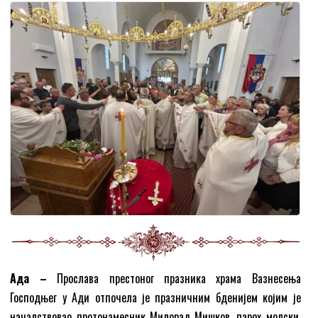
Ада –
Прослава престоног празника храма Вазнесења
Господњег у Ади отпочела је празничним бденијем којим је
началствовао протонамесник Милорад Мишков, парох молски,