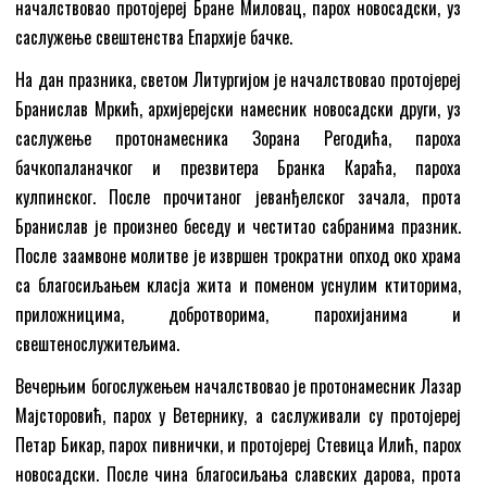
началствовао протојереј Бране Миловац, парох новосадски, уз
саслужење свештенства Епархије бачке.
На дан празника, светом Литургијом је началствовао протојереј
Бранислав Мркић, архијерејски намесник новосадски други, уз
саслужење протонамесника Зорана Регодића, пароха
бачкопаланачког и презвитера Бранка Караћа, пароха
кулпинског. После прочитаног јеванђелског зачала, прота
Бранислав је произнео беседу и честитао сабранима празник.
После заамвоне молитве је извршен трократни опход око храма
са благосиљањем класја жита и поменом уснулим ктиторима,
приложницима, добротворима, парохијанима и
свештенослужитељима.
Вечерњим богослужењем началствовао је протонамесник Лазар
Мајсторовић, парох у Ветернику, а саслуживали су протојереј
Петар Бикар, парох пивнички, и протојереј Стевица Илић, парох
новосадски. После чина благосиљања славских дарова, прота