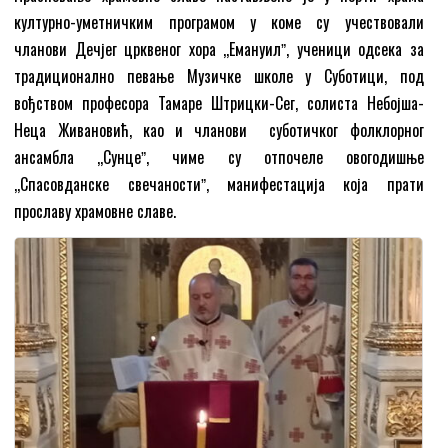
културно-уметничким програмом у коме су учествовали
чланови Дечјег црквеног хора ,,Емануилˮ, ученици одсека за
традиционално певање Музичке школе у Суботици, под
вођством професора Тамаре Штрицки-Сег, солиста Небојша-
Неца Живановић, као и чланови суботичког фолклорног
ансамбла ,,Сунцеˮ, чиме су отпочеле овогодишње
,,Спасовданске свечаностиˮ, манифестација која прати
прославу храмовне славе.