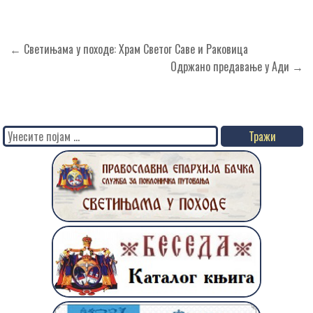
Кретање
← Светињама у походе: Храм Светог Саве и Раковица
чланка
Одржано предавање у Ади →
Search
for: