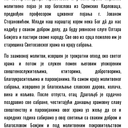
молитвено појао је хор богослова из Сремских Карловаца,
предвођен професором црквеног појања г. Јованом
Стојановићем. Млади наш нараштај којем нека Бог дâ да нас
надиђу у сваком добром делу, да буду ревносне слуге Олтара
Божјега и пастири своме народу. Све ово из срца пожелео им је
старешина Светосавског храма на крају сабрања.
По заамвоној молитви, извршен је трократни опход око светог
храма и потом је служен помен његовим упокојеним
свештенослужитељима, ктиторима, добротворима,
благоукраситељима и парохијанима. На самом крају молитвеног
сабрања, извршено је благосиљање славских дарова, колача,
вина и кољива. После отпуста, отац Драгољуб је срдачно
поздравио све сабране, честитајући данашњу храмовну славу
свештенству и парохијанима овог храма уз жељу да се и
наредних година сабирамо у овој светињи са сваким добром и
благословом Божјим и под молитвеним покровитељством