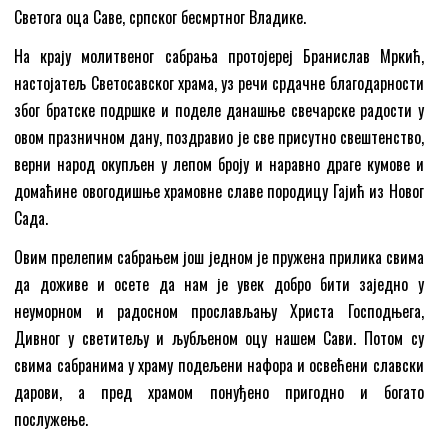
Светога оца Саве, српског бесмртног Владике.
На крају молитвеног сабрања протојереј Бранислав Мркић,
настојатељ Светосавског храма, уз речи срдачне благодарности
због братске подршке и поделе данашње свечарске радости у
овом празничном дану, поздравио је све присутно свештенство,
верни народ окупљен у лепом броју и наравно драге кумове и
домаћине овогодишње храмовне славе породицу Гајић из Новог
Сада.
Овим прелепим сабрањем још једном је пружена прилика свима
да доживе и осете да нам је увек добро бити заједно у
неуморном и радосном прослављању Христа Господњега,
Дивног у светитељу и љубљеном оцу нашем Сави. Потом су
свима сабранима у храму подељени нафора и освећени славски
дарови, а пред храмом понуђено пригодно и богато
послужење.