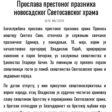
Прослава престоног празника
новосадског Светосавског храма
19. МАЈ 2026.
Богослужбена прослава престоног празника храма Преноса
моштију Светога Саве, отпочела је служењем свечаног
празничног бденија, у понедељак, 18. маја, којим је
началствовао протојереј Владислав Пајић, архијерејски
намесник и парох бечејски, уз саслужење свештенства и
ђаконства Епархије бачке. За певницом су прелепо појали
свештеници гости уз помоћ свештенства Светосавског храма и
овдашњих појаца.
По датом отпусту, у име присутних свештенослужитеља и
верног народа, отац Владислав је срдачно честитао храмовну
славу свештеном братству и парохијанима Светосавског храма,
а братски отпоздрав уз благодарност на братској љубави која