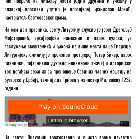
нас покреће ка чињењу части једни другима и учешћу у
славској прослави упутио је протојереј Бранислав Мркић,
настојатељ Светосавског храма.
На сам дан празника, свету Литургију служио је јереј Драгољуб
Мајсторовић, архијерејски намесник и парох кулски, уз
саслужење свештеникâ и ђаконâ из више места наше Епархије.
Литургијску омилију је произнео протојереј Петар Бикар, парох
пивнички, појаснивши духовно неизмерни значај и историјски
ток догађаја везаних за преношење Савиних часних моштију из
Бугарске у Србију, тачније из Трнова у манастир Милешеву 1237.
године.
На светој Литургији торжествено и у исто време изузетно