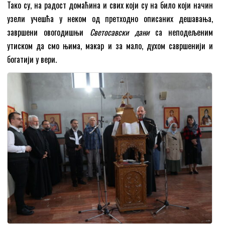
Тако су, на радост домаћина и свих који су на било који начин
узели учешћа у неком од претходно описаних дешавања,
завршени овогодишњи
Светосавски дани
са неподељеним
утиском да смо њима, макар и за мало, духом савршенији и
богатији у вери.