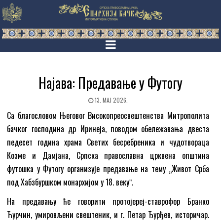
Најава: Предавање у Футогу
13. МАЈ 2026.
Са благословом Његовог Високопреосвештенства Митрополита
бачког господина др Иринеја, поводом обележавања двеста
педесет година храма Светих бесребреника и чудотвораца
Козме и Дамјана, Српска православна црквена општина
футошка у Футогу организује предавање на тему „Живот Срба
под Хабзбуршком монархијом у 18. векуˮ.
На предавању ће говорити протојереј-ставрофор Бранко
Ћурчин, умировљени свештеник, и г. Петар Ђурђев, историчар.