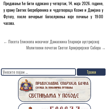
Предавање ће бити одржано у четвртак, 14. маја 2026. године,
у храму Светих бесребреника и чудотвораца Козме и Дамјана у
Футогу, после вечерњег богослужења које почиње у 19:00
часова.
Кретање
← Посета Епископа мохачког Дамаскина Епархији аустријској
чланка
Молитвени почетак Светог Архијерејског Сабора →
Search
for: