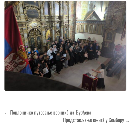
Кретање
← Поклоничко путовање верникâ из Ђурђева
чланка
Представљање књигâ у Сомбору →