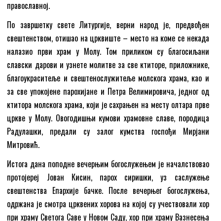
православној.
По завршетку свете Литургије, верни народ је, предвођен
свештенством, отишао на црквиште – место на коме се некада
налазио први храм у Молу. Том приликом су благосиљани
славски дарови и узнете молитве за све ктиторе, приложнике,
благоукраситеље и свештенослужитеље молскога храма, као и
за све упокојене парохијане и Петра Велимировича, једног од
ктитора молскога храма, који је сахрањен на месту олтара прве
цркве у Молу. Овогодишњи кумови храмовне славе, породица
Радулашки, предали су залог кумства госпођи Мирјани
Митровић.
Истога дана поподне вечерњим богослужењем је началствовао
протојереј Јован Кисин, парох сиришки, уз саслужење
свештенства Епархије бачке. После вечерњег богослужења,
одржана је смотра црквених хорова на којој су учествовали хор
при храму Светога Саве у Новом Саду, хор при храму Вазнесења