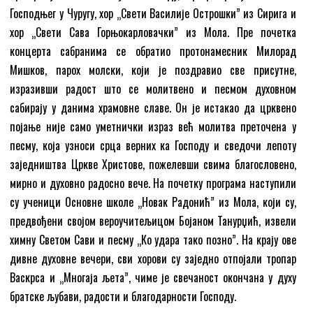
Господњег у Чуругу, хор „Свети Василије Острошки” из Сирига и
хор „Свети Сава Горњокарловачки” из Мола. Пре почетка
концерта сабранима се обратио протонамесник Милорад
Мишков, парох молски, који је поздравио све присутне,
изразивши радост што се молитвено и песмом духовном
сабирају у данима храмовне славе. Он је истакао да црквено
појање није само уметнички израз већ молитва преточена у
песму, која узноси срца верних ка Господу и сведочи лепоту
заједништва Цркве Христове, пожелевши свима благословено,
мирно и духовно радосно вече. На почетку програма наступили
су ученици Основне школе „Новак Радонић” из Мола, који су,
предвођени својoм вероучитељицом Бојаном Танурџић, извели
химну Светом Сави и песму „Ко удара тако позно”. На крају ове
дивне духовне вечери, сви хорови су заједно отпојали тропар
Васкрса и „Многаја љета”, чиме је свечаност окончана у духу
братске љубави, радости и благодарности Господу.