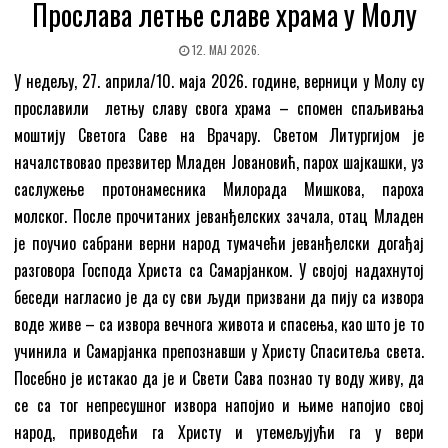
Прослава летње славе храма у Молу
12. МАЈ 2026.
У недељу, 27. априла/10. маја 2026. године, верници у Молу су
прославили летњу славу свога храма – спомен спаљивања
моштију Светога Саве на Врачару. Светом Литургијом је
началствовао презвитер Младен Јовановић, парох шајкашки, уз
саслужење протонамесника Милорада Мишкова, пароха
молског. После прочитаних јеванђелских зачала, отац Младен
је поучио сабрани верни народ тумачећи јеванђелски догађај
разговора Господа Христа са Самарјанком. У својој надахнутој
беседи нагласио је да су сви људи призвани да пију са извора
воде живе – са извора вечнога живота и спасења, као што је то
учинила и Самарјанка препознавши у Христу Спаситеља света.
Посебно је истакао да је и Свети Сава познао ту воду живу, да
се са тог непресушног извора напојио и њиме напојио свој
народ, приводећи га Христу и утемељујући га у вери