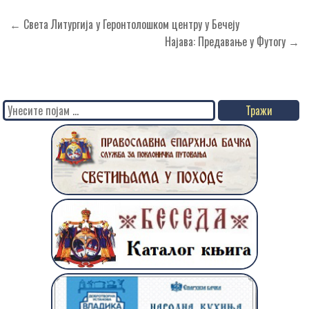
Кретање
← Света Литургија у Геронтолошком центру у Бечеју
чланка
Најава: Предавање у Футогу →
Search
for: