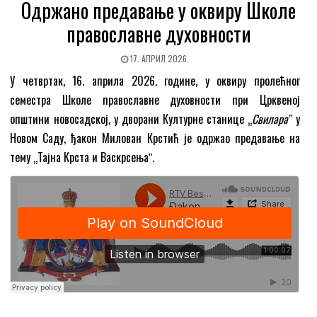
Одржано предавање у оквиру Школе
православне духовности
17. АПРИЛ 2026.
У четвртак, 16. априла 2026. године, у оквиру пролећног
семестра Школе православне духовности при Црквеној
општини новосадској, у дворани Културне станице „
Свилараˮ
у
Новом Саду, ђакон Милован Крстић је одржао предавање на
тему „Тајна Крста и Васкрсењаˮ.