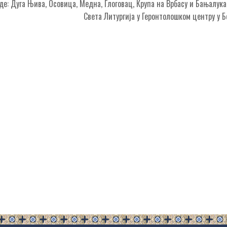
е: Дуга Њива, Осовица, Медна, Глоговац, Крупа на Врбасу и Бањалука
Света Литургија у Геронтолошком центру у 