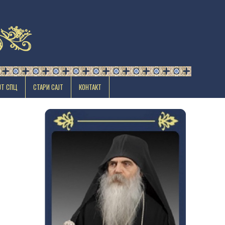
ЈТ СПЦ
СТАРИ САЈТ
КОНТАКТ