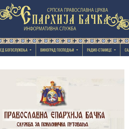
РЕД БОГОСЛУЖЕЊА
ВИНОГРАД ГОСПОДЊИ
РАДИО-СТАНИЦЕ
СА