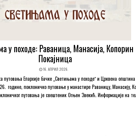
а у походе: Раваница, Манасија, Копорин
Покајница
16. АПРИЛ 2026.
а путовања Епархије бачке „Светињама у походеˮ и Црквена општина 
2026. године, поклоничко путовање у манастире Раваницу, Манасију, 
оклоничког путовања је свештеник Огњен Звекић. Информације на те