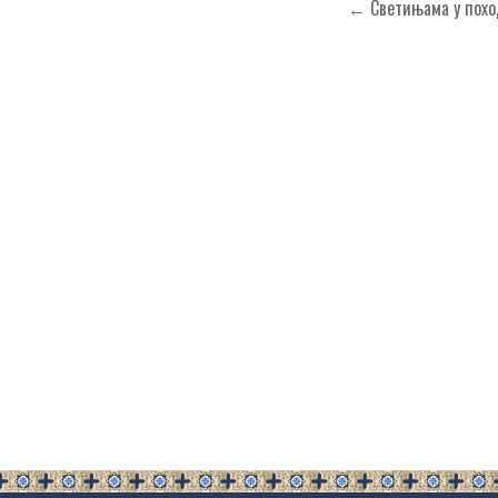
Кретање
← Светињама у поход
чланка