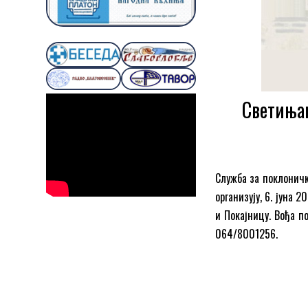
Светињам
Служба за поклоничк
организују, 6. јуна 
и Покајницу. Вођа п
064/8001256.