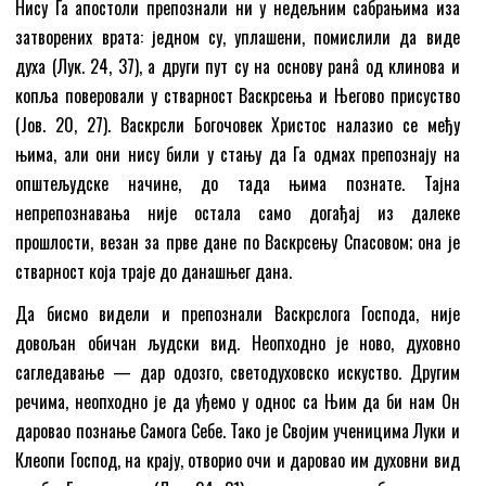
Нису Га апостоли препознали ни у недељним сабрањима иза
затворених врата: једном су, уплашени, помислили да виде
духа (Лук. 24, 37), а други пут су на основу ранâ од клинова и
копља поверовали у стварност Васкрсења и Његово присуство
(Јов. 20, 27). Васкрсли Богочовек Христос налазио се међу
њима, али они нису били у стању да Га одмах препознају на
општељудске начине, до тада њима познате. Тајна
непрепознавања није остала само догађај из далеке
прошлости, везан за прве дане по Васкрсењу Спасовом; она је
стварност која траје до данашњег дана.
Да бисмо видели и препознали Васкрслога Господа, није
довољан обичан људски вид. Неопходно је ново, духовно
сагледавање — дар одозго, светодуховско искуство. Другим
речима, неопходно је да уђемо у однос са Њим да би нам Он
даровао познање Самога Себе. Тако је Својим ученицима Луки и
Клеопи Господ, на крају, отворио очи и даровао им духовни вид