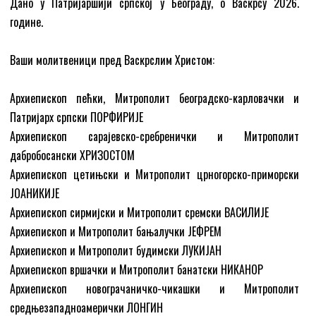
Дано у Патријаршији српској у Београду, о Васкрсу 2026.
године.
Ваши молитвеници пред Васкрслим Христом:
Архиепископ пећки, Митрополит београдско-карловачки и
Патријарх српски ПОРФИРИЈЕ
Архиепископ сарајевско-сребренички и Митрополит
дабробосански ХРИЗОСТОМ
Архиепископ цетињски и Митрополит црногорско-приморски
ЈОАНИКИЈЕ
Архиепископ сирмијски и Митрополит сремски ВАСИЛИЈЕ
Архиепископ и Митрополит бањалучки ЈЕФРЕМ
Архиепископ и Митрополит будимски ЛУКИЈАН
Архиепископ вршачки и Митрополит банатски НИКАНОР
Архиепископ новограчаничко-чикашки и Митрополит
средњезападноамерички ЛОНГИН