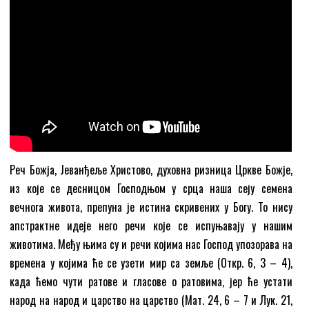
Реч Божја, Јеванђеље Христово, духовна ризница Цркве Божје,
из које се десницом Господњом у срца наша сеју семена
вечнога живота, препуна је истина скривених у Богу. То нису
апстрактне идеје него речи које се испуњавају у нашим
животима. Међу њима су и речи којима нас Господ упозорава на
времена у којима ће се узети мир са земље (Откр. 6, 3 – 4),
када ћемо чути ратове и гласове о ратовима, јер ће устати
народ на народ и царство на царство (Мат. 24, 6 – 7 и Лук. 21,