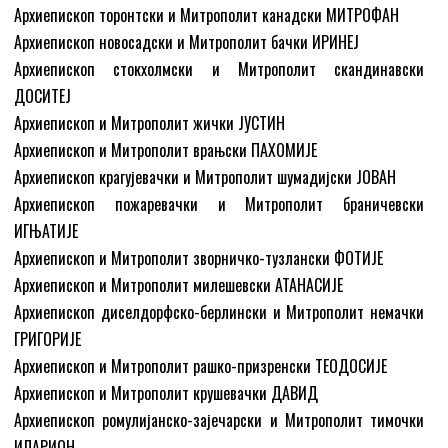
Архиепископ торонтски и Митрополит канадски МИТРОФАН
Архиепископ новосадски и Митрополит бачки ИРИНЕЈ
Архиепископ стокхолмски и Митрополит скандинавски
ДОСИТЕЈ
Архиепископ и Митрополит жички ЈУСТИН
Архиепископ и Митрополит врањски ПАХОМИЈЕ
Архиепископ крагујевачки и Митрополит шумадијски ЈОВАН
Архиепископ пожаревачки и Митрополит браничевски
ИГЊАТИЈЕ
Архиепископ и Митрополит зворничко-тузлански ФОТИЈЕ
Архиепископ и Митрополит милешевски АТАНАСИЈЕ
Архиепископ диселдорфско-берлински и Митрополит немачки
ГРИГОРИЈЕ
Архиепископ и Митрополит рашко-призренски ТЕОДОСИЈЕ
Архиепископ и Митрополит крушевачки ДАВИД
Архиепископ ромулијанско-зајечарски и Митрополит тимочки
ИЛАРИОН