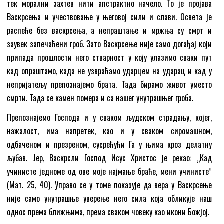
тек морални захтев нити апстрактно начело. То је пројава
Васкрсења и учествовање у његовој сили и слави. Освета је
распеће без васкрсења, а непраштање и мржња су смрт и
заувек запечаћени гроб. Зато Васкрсење није само догађај који
припада прошлости него стварност у коју улазимо сваки пут
кад опраштамо, када не узвраћамо ударцем на ударац и кад у
непријатељу препознајемо брата. Тада бирамо живот уместо
смрти. Тада се камен помера и са нашег унутрашњег гроба.
Препознајемо Господа и у сваком људском страдању, којег,
нажалост, има напретек, као и у сваком сиромашном,
одбаченом и презреном, сусрећући Га у њима кроз делатну
љубав. Јер, Васкрсли Господ Исус Христос је рекао: „Кад
учинисте једноме од ове моје најмање браће, мени учинисте”
(Мат. 25, 40). Управо се у томе показује да вера у Васкрсење
није само унутрашње уверење него сила која обликује наш
однос према ближњима, према сваком човеку као икони Божјој.