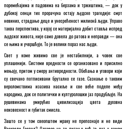
поремећајима и падовима на берзама и тржиштима, — док у
дубокој сенци тих прорачуна остају људске трагедије: смрт
невиних, страдање деце и унесрећеност милионâ људи. Управо
таква перспектива, у којој се материјална добит ставља испред
људског живота, није само довела до ратова и неправди — она
се њима и учвршћује. То је велики пораз нас људи.
Свет у коме живимо све је нестабилнији, а човек све
уплашенији. Системи вредности се организовано и присилно
мењају, притом у смеру антивредности. Обећања и уговори који
су свечано потписивани брутално се газе. Сазнање о таквим
вероломствима изазива насиље и све веће поделе међу
народима, док се политички и културолошки јаз продубљује. На
рушевинама умирућих цивилизација цвета духовна
неизвесност и губитак смисла.
Зашто се у том свеопштем мраку не препознаје и не види
Васкрсли Господ? Одговор на то питање већ је дат у самом