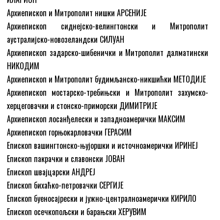
Архиепископ и Митрополит нишки АРСЕНИЈЕ
Архиепископ сиднејско-велингтонски и Митрополит
аустралијско-новозеландски СИЛУАН
Архиепископ задарско-шибенички и Митрополит далматински
НИКОДИМ
Архиепископ и Митрополит будимљанско-никшићки МЕТОДИЈЕ
Архиепископ мостарско-требињски и Митрополит захумско-
херцеговачки и стонско-приморски ДИМИТРИЈЕ
Архиепископ лосанђелески и западноамерички МАКСИМ
Архиепископ горњокарловачки ГЕРАСИМ
Епископ вашингтонско-њујоршки и источноамерички ИРИНЕЈ
Епископ пакрачки и славонски ЈОВАН
Епископ швајцарски АНДРЕЈ
Епископ бихаћко-петровачки СЕРГИЈЕ
Епископ буеносајрески и јужно-централноамерички КИРИЛО
Епископ осечкопољски и барањски ХЕРУВИМ