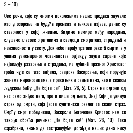
9 – 10).
Ове речи, које су многим поколењима наших предака звучале
као упозорење на будућа времена и њихова најава, данас су
стварност у којој живимо. Видимо немире међу народима,
слушамо гласове о ратовима и сведоци смо ратова, страдањâ и
неизвесности у свету. Док небо парају трагови ракетâ смрти, а у
ушима узнемиреног човечанства одјекују звуци сирена које
најављују разарања и страдања, из дубинâ празног Христовог
гроба чује се глас анђела, сведока Васкрсења, који поручује
женама мироносицама, а преко њих и свима нама, као и сваком
људском бићу: „Не бојте се!” (Мат. 28, 5). Страх не одгони од
нас само анђео него, пре и више од њега, Онај Који је укинуо
страх од смрти, која јесте суштински разлог за сваки страх.
Смрћу смрт победивши, Васкрсли Богочовек Христос нам се
такође обраћа речима: „Не бојте се!” (Мат. 28, 10). Тако
охрабрени, знамо да застрашујући догађаји наших дана нису