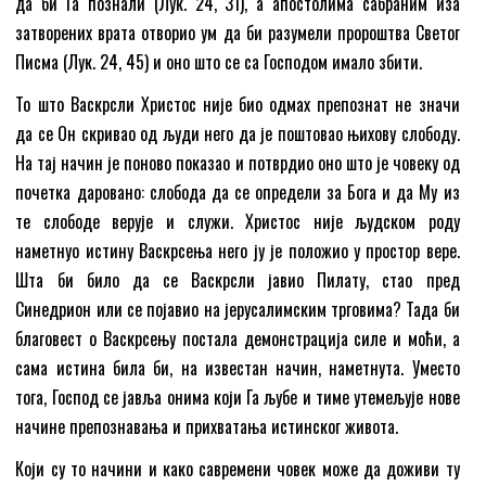
да би Га познали (Лук. 24, 31), а апостолима сабраним иза
затворених врата отворио ум да би разумели пророштва Светог
Писма (Лук. 24, 45) и оно што се са Господом имало збити.
То што Васкрсли Христос није био одмах препознат не значи
да се Он скривао од људи него да је поштовао њихову слободу.
На тај начин је поново показао и потврдио оно што је човеку од
почетка даровано: слобода да се определи за Бога и да Му из
те слободе верује и служи. Христос није људском роду
наметнуо истину Васкрсења него ју је положио у простор вере.
Шта би било да се Васкрсли јавио Пилату, стао пред
Синедрион или се појавио на јерусалимским трговима? Тада би
благовест о Васкрсењу постала демонстрација силе и моћи, а
сама истина била би, на известан начин, наметнута. Уместо
тога, Господ се јавља онима који Га љубе и тиме утемељује нове
начине препознавања и прихватања истинског живота.
Који су то начини и како савремени човек може да доживи ту