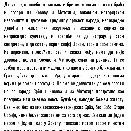
Данас се, с посебном пажњом и бригом, молимо за нашу браћу
и сестре на Косову и Метохији, вековном историјском
изворишту и духовном средишту српског народа, непосредно
делећи с њима сва искушења и изазове с којима се
непрекидно суочавају и крепећи их да истрају у свом
сведочењу и да остану верни својој Цркви, вери и себи самима.
Истовремено, подсећамо све и сваког међу нама да није
довољно волети Косово и Метохију, само на речима. Та се
љубав мора преточити у дела, у конкретну бригу о ближњима, у
братољубива дела милосрђа, у старање о деци и о свима
којима је помоћ неопходна. Не сме се допустити да се у свести
нашег народа Срби с Косова и из Метохије представе као
препрека или сметња неком будућем, наводно бољем животу.
Без њих, без наших косовско-метохијских Срба, без Срба Старе
Србије, нема бољег живота ни за кога од нас. Сви смо ми један
народ и једно Тело у Христу, повезано истом вером и истим
страдањем, али и истом надом и истим прослављењем.