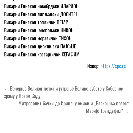
Викарни Епископ новобрдски ИЛАРИОН
Викарни Епископ липљански ДОСИТЕЈ
Викарни Епископ топлички ПЕТАР
Викарни Епископ јенопољски НИКОН
Викарни Епископ моравички ТИХОН
Викарни Епископ диоклијски ПАЈСИЈЕ
Викарни Епископ костајнички СЕРАФИМ
Извор:
https://spc.rs
Кретање
← Вечерње Великог петка и јутрење Велике суботе у Саборном
чланка
храму у Новом Саду
Митрополит бачки др Иринеј у емисији „Васкршња повест
Марије Трандафилˮ →