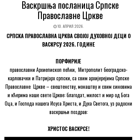
Васкршња посланица Српске
Православне Цркве
10. АПРИЛ 2026.
СРПСКА ПРАВОСЛАВНА ЦРКВА СВОЈОЈ ДУХОВНОЈ ДЕЦИ O
ВАСКРСУ 2026. ГОДИНЕ
ПОРФИРИЈЕ
православни Архиепископ пећки, Митрополит београдско-
карловачки и Патријарх српски, са свим aрхијерејима Српске
Православне Цркве – свештенству, монаштву и свим синовима
и кћерима наше свете Цркве: благодат, милост и мир од Бога
Оца, и Господа нашега Исуса Христа, и Духа Светога, уз радосни
васкршњи поздрав:
ХРИСТОС ВАСКРСЕ!