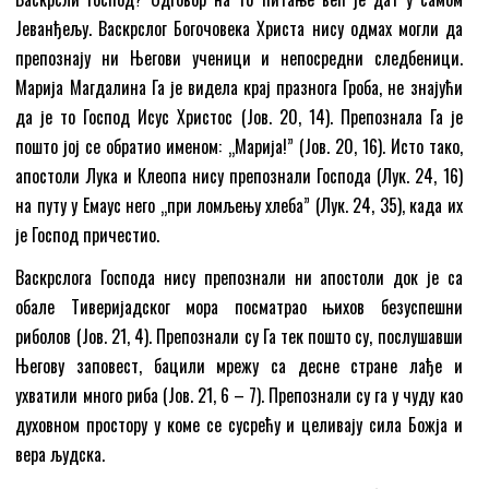
Јеванђељу. Васкрслог Богочовека Христа нису одмах могли да
препознају ни Његови ученици и непосредни следбеници.
Марија Магдалина Га је видела крај празнога Гроба, не знајући
да је то Господ Исус Христос (Јов. 20, 14). Препознала Га је
пошто јој се обратио именом: „Марија!” (Јов. 20, 16). Исто тако,
апостоли Лука и Клеопа нису препознали Господа (Лук. 24, 16)
на путу у Емаус него „при ломљењу хлеба” (Лук. 24, 35), када их
је Господ причестио.
Васкрслога Господа нису препознали ни апостоли док је са
обале Тиверијадског мора посматрао њихов безуспешни
риболов (Јов. 21, 4). Препознали су Га тек пошто су, послушавши
Његову заповест, бацили мрежу са десне стране лађе и
ухватили много риба (Јов. 21, 6 – 7). Препознали су га у чуду као
духовном простору у коме се сусрећу и целивају сила Божја и
вера људска.