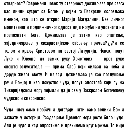
стварност? Савремени човек ту стварност доживљава пре свега
као лични сусрет са Богом, у којем га Васкрсли ословљава
именом, као што се открио Марији Магдалини. Без личног
молитвеног и подвижничког односа није могуће ни упознати ни
препознати Бога. Доживљава је затим као општење,
заједничарење, у евхаристијском сабрању, причешћујући се
телом и крвљу Христовом на светој Литургији. Човек, попут
Луке и Клеопе, из самих руку Христових — кроз руке
свештенослужитеља — прима Хлеб који силази са неба и
дарује живот свету. И најзад, доживљава је као послушање
речи Божјој и као искуство чуда, попут апостолâ који су на
Тиверијадском мору појмили да је све у Васкрслом Богочовеку
чудесно и спасоносно.
Чуда нису само необични догађаји нити само велики Божји
захвати у историји. Раздвајање Црвеног мора јесте било чудо.
Али је чудо и кад опростимо и прекинемо круг мржње. То није