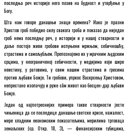
последња реч историје него позив на будност и утврђење у
Богу.
Шта нам говоре данашњи знаци времена? Иако је празни
Христов гроб победио силу свакога гроба и показао да ниједан
гроб нема последњу реч, у историји и у нашој стварности и
даље постоје живи гробови испуњени мржњом, себичношћу,
страстима и самољубљем. Препознајемо их у мрачним људским
срцима, у неограниченој себичности, у медијима који шире
неистину, у ратовима, у свим нашим страстима и гресима
против љубави Божје. Ти гробови, упркос Васкрсењу Христовом,
непрестано изопачују и руже сâм живот као бесцен-дар љубави
Божје.
Један од најпотреснијих примера такве стварности јесте
чињеница да се последице данашње светске кризе, нажалост,
мере хладним економским показатељима, мерилима трговаца
земаљских (ср. Откр. 18, 3), — финансијским губицима,