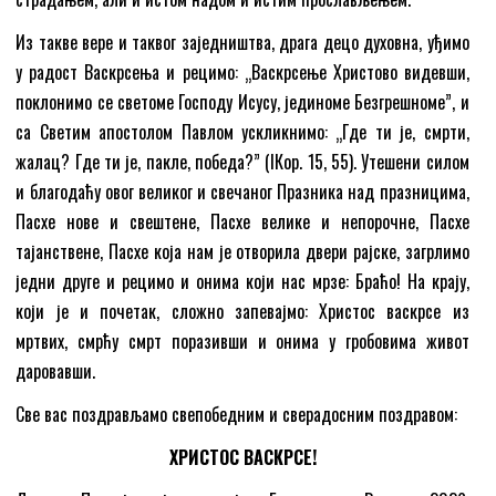
Из такве вере и таквог заједништва, драга децо духовна, уђимо
у радост Васкрсења и рецимо: „Васкрсење Христово видевши,
поклонимо се светоме Господу Исусу, јединоме Безгрешноме”, и
са Светим апостолом Павлом ускликнимо: „Где ти је, смрти,
жалац? Где ти је, пакле, победа?” (IКор. 15, 55). Утешени силом
и благодаћу овог великог и свечаног Празника над празницима,
Пасхе нове и свештене, Пасхе велике и непорочне, Пасхе
тајанствене, Пасхе која нам је отворила двери рајске, загрлимо
једни друге и рецимо и онима који нас мрзе: Браћо! На крају,
који је и почетак, сложно запевајмо: Христос васкрсе из
мртвих, смрћу смрт поразивши и онима у гробовима живот
даровавши.
Све вас поздрављамо свепобедним и сверадосним поздравом:
ХРИСТОС ВАСКРСЕ!