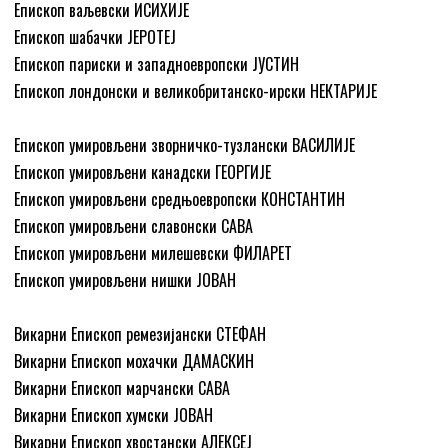
Епископ ваљевски ИСИХИЈЕ
Епископ шабачки ЈЕРОТЕЈ
Епископ париски и западноевропски ЈУСТИН
Епископ лондонски и великобританско-ирски НЕКТАРИЈЕ
Епископ умировљени зворничко-тузлански ВАСИЛИЈЕ
Епископ умировљени канадски ГЕОРГИЈЕ
Епископ умировљени средњоевропски КОНСТАНТИН
Епископ умировљени славонски САВА
Епископ умировљени милешевски ФИЛАРЕТ
Епископ умировљени нишки ЈОВАН
Викарни Епископ ремезијански СТЕФАН
Викарни Епископ мохачки ДАМАСКИН
Викарни Епископ марчански САВА
Викарни Епископ хумски ЈОВАН
Викарни Епископ хвостански АЛЕКСЕЈ