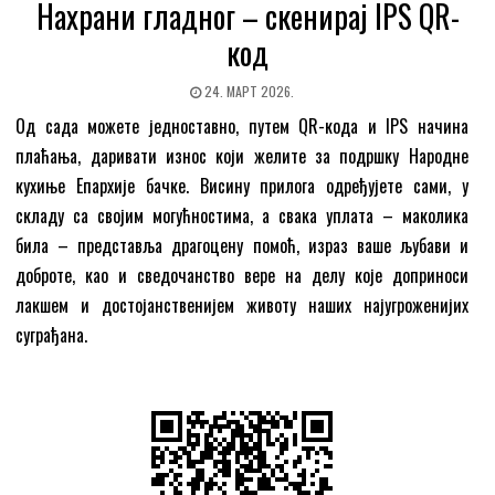
Нахрани гладног – скенирај IPS QR-
код
24. МАРТ 2026.
Од сада можете једноставно, путем QR-кода и IPS начина
плаћања, даривати износ који желите за подршку Народне
кухиње Епархије бачке. Висину прилога одређујете сами, у
складу са својим могућностима, а свака уплата – маколика
била – представља драгоцену помоћ, израз ваше љубави и
доброте, као и сведочанство вере на делу које доприноси
лакшем и достојанственијем животу наших најугроженијих
суграђана.