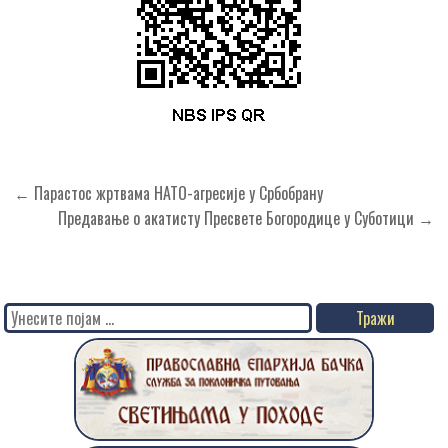
Кретање
← Парастос жртвама НАТО-агресије у Србобрану
чланка
Предавање о акатисту Пресвете Богородице у Суботици →
Search
for: