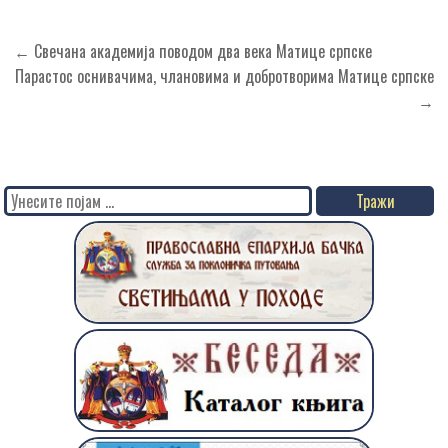
Кретање
← Свечана академија поводом два века Матице српске
чланка
Парастос оснивачима, члановима и добротворима Матице српске
→
Search
for: