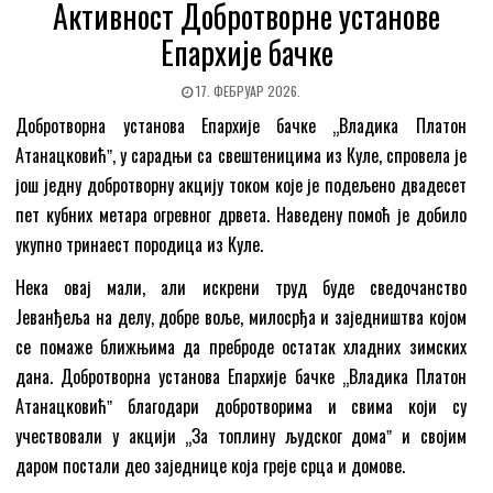
Активност Добротворне установе
Епархије бачке
17. ФЕБРУАР 2026.
Добротворна установа Епархије бачке „Владика Платон
Атанацковићˮ, у сарадњи са свештеницима из Куле, спровела је
још једну добротворну акцију током које је подељено двадесет
пет кубних метара огревног дрвета. Наведену помоћ је добило
укупно тринаест породица из Куле.
Нека овај мали, али искрени труд буде сведочанство
Јеванђеља на делу, добре воље, милосрђа и заједништва којом
се помаже ближњима да преброде остатак хладних зимских
дана. Добротворна установа Епархије бачке „Владика Платон
Атанацковићˮ благодари добротворима и свима који су
учествовали у акцији „За топлину људског домаˮ и својим
даром постали део заједнице која греје срца и домове.