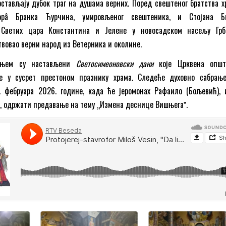
стављају дубок траг на душама верних. Поред свештеног братства х
офорâ Бранка Ћурчина, умировљеног свештеника, и Стојана Б
 Светих цара Константина и Јелене у новосадском насељу Грб
твовао верни народ из Ветерника и околине.
ањем су настављени
Светосимеоновски дани
које Црквена општ
је у сусрет престоном празнику храма. Следеће духовно сабрањ
. фебруара 2026. године, када ће јеромонах Рафаило (Бољевић), 
, одржати предавање на тему „Измена деснице Вишњегаˮ.