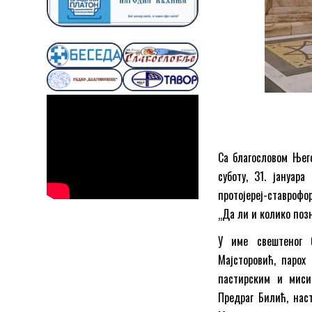
Са благословом Њег
суботу, 31. јануар
протојереј-ставроф
„Да ли и колико поз
У име свештеног б
Мајсторовић, парох
пастирским и мисио
Предраг Билић, наст