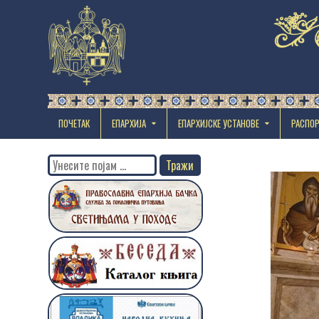
ПОЧЕТАК
ЕПАРХИЈА
EПАРХИЈСКЕ УСТАНОВЕ
РАСПО
Search
for: