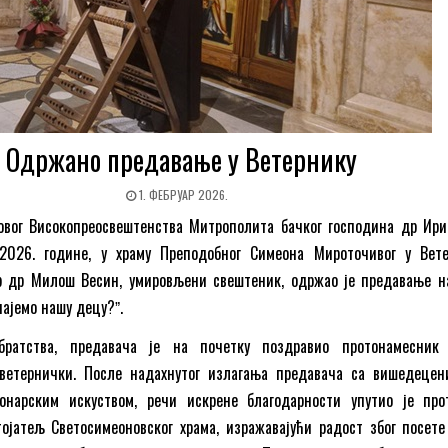
Одржано предавање у Ветернику
1. ФЕБРУАР 2026.
овог Високопреосвештенства Митрополита бачког господина др Ирин
а 2026. године, у храму Преподобног Симеона Мироточивог у Вете
ор др Милош Весин, умировљени свештеник, одржао је предавање н
најемо нашу децу?ˮ.
ратства, предавача је на почетку поздравио протонамесник
 ветернички. После надахнутог излагања предавача са вишедецен
нарским искуством, речи искрене благодарности упутио је прот
ојатељ Светосимеоновског храма, изражавајући радост због посете