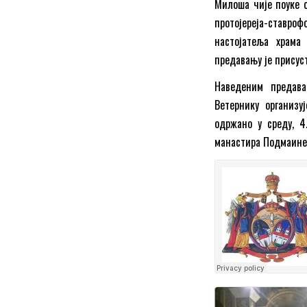
Милоша чије поуке о
протојереја-ставр
настојатеља храма
предавању је присус
Наведеним предав
Ветернику организу
одржано у среду, 4
манастира Подмаине