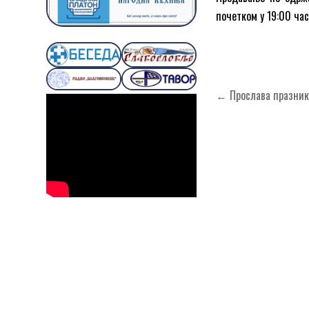
почетком у 19:00 час
Кретање
← Прослава празника
чланка