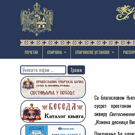
ПОЧЕТАК
ЕПАРХИЈА
EПАРХИЈСКЕ УСТАНОВЕ
РАСПО
Search
for:
Са благословом Њег
сусрет престоном
оквиру
Светосимеоно
„Измена деснице Ви
Предавање ће одржа