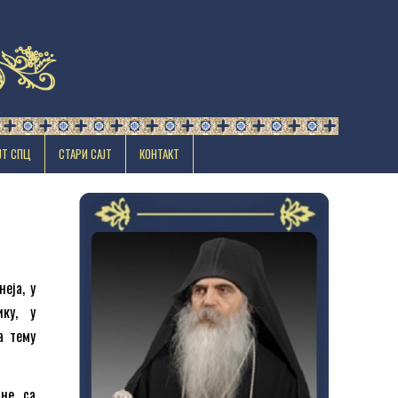
ЈТ СПЦ
СТАРИ САЈТ
КОНТАКТ
еја, у
ику, у
а тему
не, са