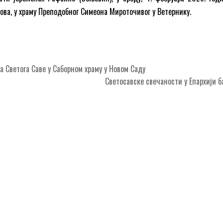
ова, у храму Преподобног Симеона Мироточивог у Ветернику.
 Светога Саве у Саборном храму у Новом Саду
Светосавске свечаности у Епархији 