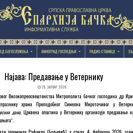
РЕД БОГОСЛУЖЕЊА
ВИНОГРАД ГОСПОДЊИ
РАДИО-СТАНИЦЕ
СА
Најава: Предавање у Ветернику
28. ЈАНУАР 2026.
овог Високопреосвештенства Митрополита бачког господина др Ирин
 празнику храма Преподобног Симеона Мироточивог у Ветерн
вских дана
, Црквена општина у Ветернику организује предавање н
шњегаˮ.
ти јеромонах Рафаило (Бољевић), у среду, 4. фебруара 2026. годи