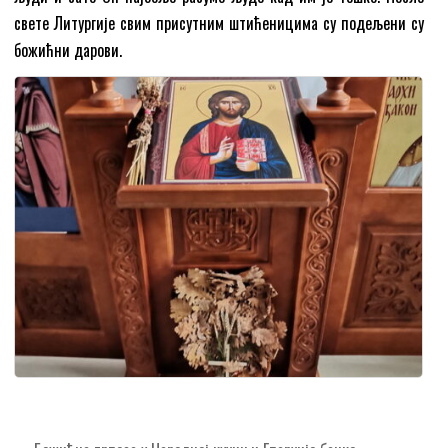
свете Литургије свим присутним штићеницима су подељени су
божићни дарови.