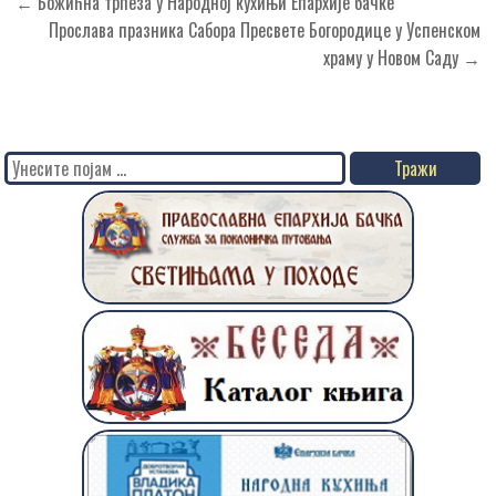
Кретање
← Божићнa трпеза у Народној кухињи Епархије бачке
чланка
Прослава празника Сабора Пресвете Богородице у Успенском
храму у Новом Саду →
Search
for: