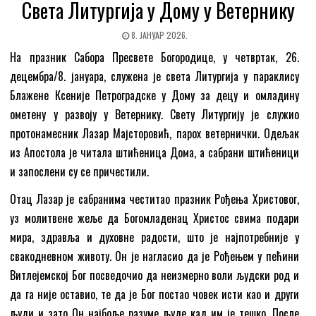
Света Литургија у Дому у Ветернику
8. ЈАНУАР 2026.
На празник Сабора Пресвете Богородице, у четвртак, 26.
децембра/8. јануара, служена је света Литургија у параклису
Блажене Ксеније Петроградске у Дому за децу и омладину
ометену у развоју у Ветернику. Свету Литургију је служио
протонамесник Лазар Мајсторовић, парох ветернички. Одељак
из Апостола је читала штићеница Дома, а сабрани штићеници
и запослени су се причестили.
Отац Лазар је сабранима честитао празник Рођења Христовог,
уз молитвене жеље да Богомладенaц Христос свима подари
мира, здравља и духовне радости, што је најпотребније у
свакодневном животу. Он је нагласио да је Рођењем у пећини
Витлејемској Бог посведочио да неизмерно воли људски род и
да га није оставио, те да је Бог постао човек исти као и други
људи и зато Он најбоље разуме људе кад им је тешко. После