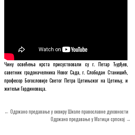
Чину освећења крста присуствовали су г. Петар Ђурђев,
саветник градоначелника Новог Сада, г. Слободан Станишић,
професор Богословије Светог Петра Цетињског на Цетињу, и
житељи Гардиноваца.
Кретање
← Одржано предавањe у оквиру Школе православне духовности
чланка
Одржано предавање у Матици српској →