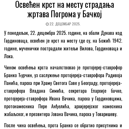
Освећен крст на месту страдања
жртава Погрома у Бачкој
22. ДЕЦЕМБАР 2025.
У понедељак, 22. децембра 2025. године, на обали Дунава код
Гардиноваца, освећен је крст на месту где су, на Божић 1942.
године, мученички пострадали житељи Вилова, Гардиноваца и
Лока.
Чином освећења крста началствовао је протојереј-ставрофор
Бранко Ћурчин, уз саслужење протојереја-ставрофора Радивоја
Панића, пароха при Храму Светога Саве у Београду, протојереја-
ставрофора Владана Симића, секретара Епархије бачке,
протојереја-ставрофора Ивана Вачика, пароха у Гардиновцима,
протонамесника Пере Анђелића, архијерејског намесника
жабаљског, и презвитера Јована Вачика, пароха у Товаришеву.
После чина освећења, прота Бранко се обратио присутнима и