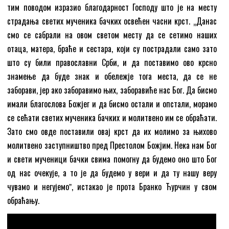
тим поводом изразио благодарност Господу што је на месту
страдања светих мученика бачких освећен часни крст. „Данас
смо се сабрали на овом светом месту да се сетимо наших
отаца, матера, браће и сестара, који су пострадали само зато
што су били православни Срби, и да поставимо ово крсно
знамење да буде знак и обележје тога места, да се не
заборави, јер ако заборавимо њих, заборавиће нас Бог. Да бисмо
имали благослова Божјег и да бисмо остали и опстали, морамо
се сећати светих мученика бачких и молитвено им се обраћати.
Зато смо овде поставили овај крст да их молимо за њихово
молитвено заступништво пред Престолом Божјим. Нека нам Бог
и свети мученици бачки свима помогну да будемо оно што Бог
од нас очекује, а то је да будемо у вери и да ту нашу веру
чувамо и негујемоˮ, истакао је прота Бранко Ћурчин у свом
обраћању.