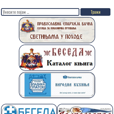
Search
for: