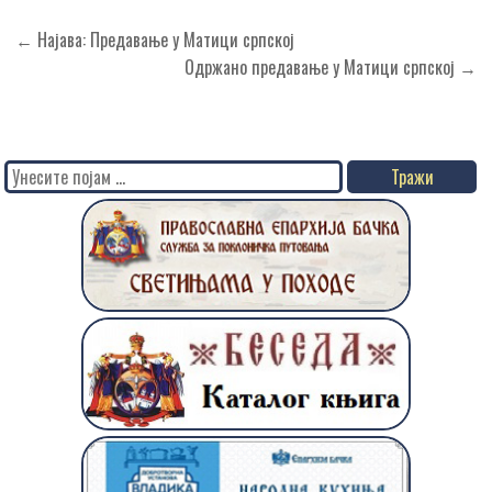
Кретање
← Најава: Предавање у Матици српској
чланка
Одржано предавање у Матици српској →
Search
for: