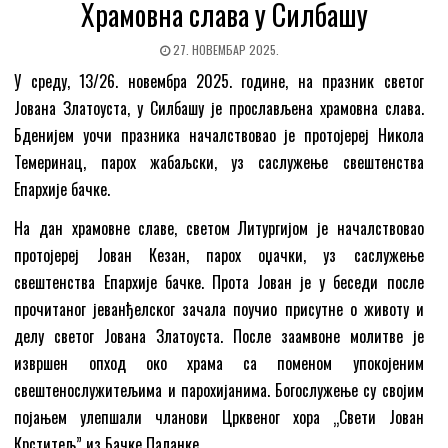
Храмовна слава у Силбашу
27. НОВЕМБАР 2025.
У среду, 13/26. новембра 2025. године, на празник светог
Јована Златоуста, у Силбашу је прослављена храмовна слава.
Бденијем уочи празника началствовао је протојереј Никола
Темеринац, парох жабаљски, уз саслужење свештенства
Епархије бачке.
На дан храмовне славе, светом Литургијом је началствовао
протојереј Јован Кезан, парох оџачки, уз саслужење
свештенства Епархије бачке. Прота Јован је у беседи после
прочитаног јеванђелског зачала поучио присутне о животу и
делу светог Јована Златоуста. После заамвоне молитве је
извршен опход око храма са поменом упокојеним
свештенослужитељима и парохијанима. Богослужење су својим
појањем улепшали чланови Црквеног хора „Свети Јован
Крститељ” из Бачке Паланке.