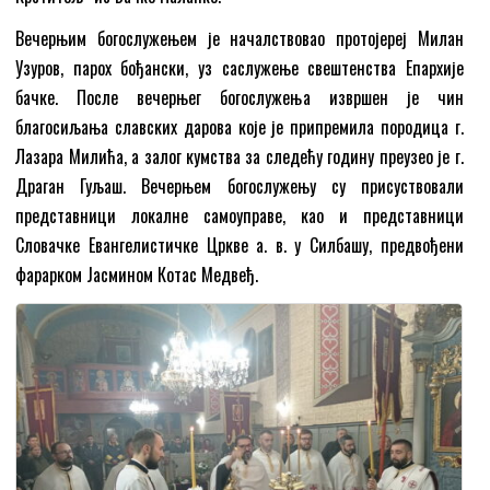
Вечерњим богослужењем је началствовао протојереј Милан
Узуров, парох бођански, уз саслужење свештенства Епархије
бачке. После вечерњег богослужења извршен је чин
благосиљања славских дарова које је припремила породица г.
Лазара Милића, а залог кумства за следећу годину преузео је г.
Драган Гуљаш. Вечерњем богослужењу су присуствовали
представници локалне самоуправе, као и представници
Словачке Евангелистичке Цркве а. в. у Силбашу, предвођени
фарарком Јасмином Котас Медвеђ.