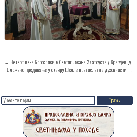
Кретање
← Четврт века Богословије Светог Јована Златоуста у Крагујевцу
чланка
Одржано предавањe у оквиру Школе православне духовности →
Search
for: