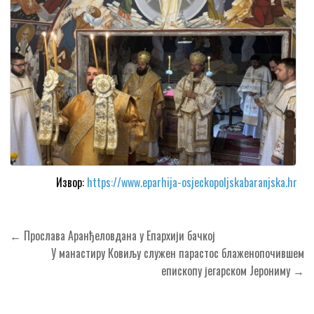
Извор:
https://www.eparhija-osjeckopoljskabaranjska.hr
Кретање
← Прослава Аранђеловдана у Епархији бачкој
чланка
У манастиру Ковиљу служен парастос блаженопочившем
епископу јегарском Јерониму →