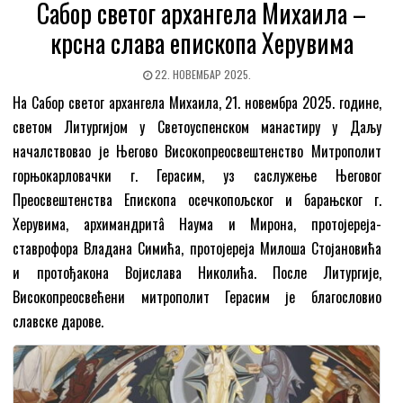
Сабор светог архангела Михаила –
крсна слава епископа Херувима
22. НОВЕМБАР 2025.
На Сабор светог архангела Михаила, 21. новембра 2025. године,
светом Литургијом у Светоуспенском манастиру у Даљу
началствовао је Његово Високопреосвештенство Митрополит
горњокарловачки г. Герасим, уз саслужење Његовог
Преосвештенства Епископа осечкопољског и барањског г.
Херувима, архимандритâ Наума и Мирона, протојереја-
ставрофора Владана Симића, протојереја Милоша Стојановића
и протођакона Војислава Николића. После Литургије,
Високопреосвећени митрополит Герасим је благословио
славске дарове.