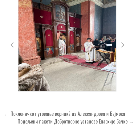
Кретање
← Поклоничко путовање верникâ из Александрова и Бајмока
чланка
Подељени пакети Добротворне установе Eпархије бачке →