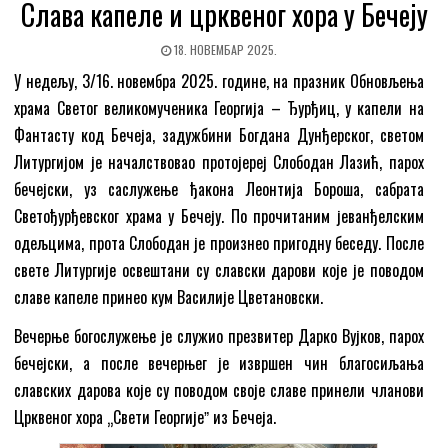
Слава капеле и црквеног хора у Бечеју
18. НОВЕМБАР 2025.
У недељу, 3/16. новембра 2025. године, на празник Обновљења
храма Светог великомученика Георгија – Ђурђиц, у капели на
Фантасту код Бечеја, задужбини Богдана Дунђерског, светом
Литургијом је началствовао протојереј Слободан Лазић, парох
бечејски, уз саслужење ђакона Леонтија Бороша, сабрата
Светођурђевског храма у Бечеју. По прочитаним јеванђелским
одељцима, прота Слободан је произнео пригодну беседу. После
свете Литургије освештани су славски дарови које је поводом
славе капеле принео кум Василије Цветановски.
Вечерње богослужење је служио презвитер Дарко Вујков, парох
бечејски, а после вечерњег је извршен чин благосиљања
славских дарова које су поводом своје славе принели чланови
Црквеног хора „Свети Георгијеˮ из Бечеја.