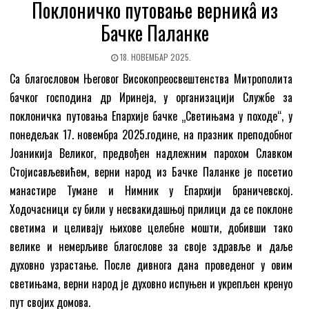
Поклоничко путовање верникâ из
Бачкe Паланке
18. НОВЕМБАР 2025.
Са благословом Његовог Високопреосвештенства Митрополита
бачког господина др Иринеја, у организацији Службе за
поклоничка путовања Епархије бачке „Светињама у походе“, у
понедељак 17. новембра 2025.године, на празник преподобног
Јоаникија Великог, предвођен надлежним парохом Славком
Стојисављевићем, верни народ из Бачке Паланке је посетио
манастире Тумане и Нимник у Епархији браничевској.
Ходочасници су били у несвакидашњој прилици да се поклоне
светима и целивају њихове целебне мошти, добивши тако
велике и немерљиве благослове за своје здравље и даље
духовно узрастање. После дивнога дана проведеног у овим
светињама, верни народ је духовно испуњен и укрепљен кренуо
пут својих домова.