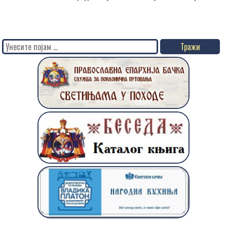
Search
for: