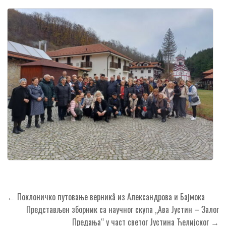
Кретање
← Поклоничко путовање верникâ из Александрова и Бајмока
чланка
Представљен зборник са научног скупа „Ава Јустин – Залог
Предања“ у част светог Јустина Ћелијског →