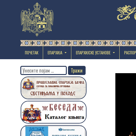
ПОЧЕТАК
ЕПАРХИЈА
EПАРХИЈСКЕ УСТАНОВЕ
РАСПО
Search
for: