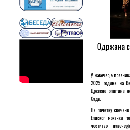
Одржана с
У навечерје празник
2025. године, на В
Црквене општине но
Сада.
На почетку свечане
Епископ мохачки го
честитао навече