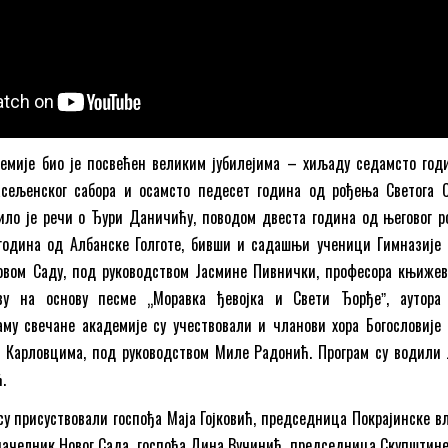
демије био је посвећен великим јубилејима – хиљаду седамсто год
сељенског сабора и осамсто педесет година од рођења Светога С
ило је речи о Ђури Даничићу, поводом двеста година од његовог р
година од Албанске Голготе, бивши и садашњи ученици Гимназије 
Новом Саду, под руководством Јасмине Пивнички, професора књижев
ву на основу песме „Моравка ђевојка и Свети Ђорђеˮ, аутора
аму свечане академије су учествовали и чланови хора Богословије 
м Карловцима, под руководством Миле Радонић. Програм су водили 
.
су присуствовали госпођа Маја Гојковић, председница Покрајинске вла
ачелник Новог Сада, госпођа Дина Вучинић, председница Скупштине