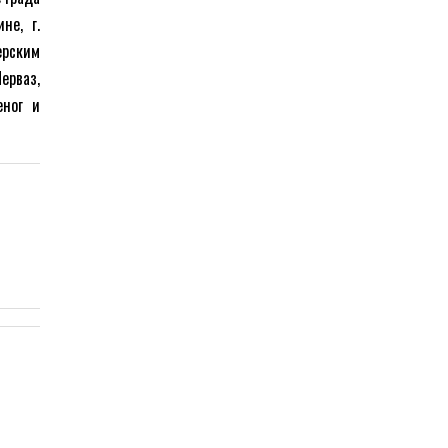
не, г.
ерским
ерваз,
еног и