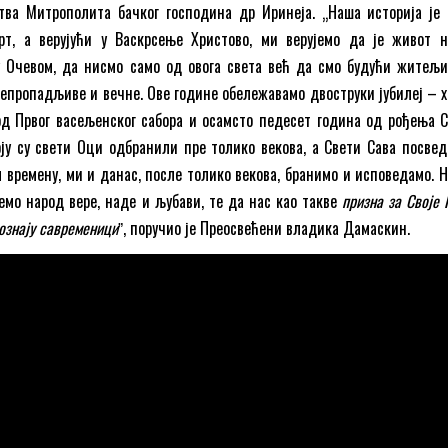
тва Митрополита бачког господина др Иринеја. „Наша историја је 
рт, а верујући у Васкрсење Христово, ми верујемо да је живот 
у Очевом, да нисмо само од овога света већ да смо будући житељи
непропадљиве и вечне. Ове године обележавамо двоструки јубилеј – 
д Првог васељенског сабора и осамсто педесет година од рођења С
оју су свети Оци одбранили пре толико векова, а Свети Сава посвед
м времену, ми и данас, после толико векова, бранимо и исповедамо. Н
емо народ вере, наде и љубави, те да нас као такве
призна за Своје 
познају савременици
ˮ, поручио је Преосвећени владика Дамаскин.