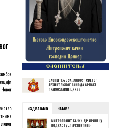
вог
вембра
САОПШТЕЊЕ ЗА ЈАВНОСТ СВЕТОГ
зацији
АРХИЈЕРЕЈСКОГ СИНОДА СРПСКЕ
 Новог
ПРАВОСЛАВНЕ ЦРКВЕ
енство
ИЗДВАЈАМО
НАЈАВЕ
утнима
МИТРОПОЛИТ БАЧКИ ДР ИРИНЕЈ У
говог
ПОДКАСТУ „ПЕРСПЕКТИВЕˮ