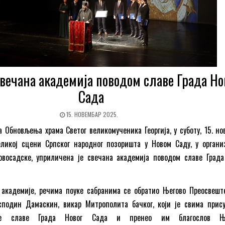
вечана академија поводом славе Града Но
Сада
15. НОВЕМБАР 2025.
а Обновљења храма Светог великомученика Георгија, у суботу, 15. но
еликој сцени Српског народног позоришта у Новом Саду, у органи
восадске, уприличена је свечана академија поводом славе Града
 академије, речима поуке сабранима се обратио Његово Преосвешт
сподин Дамаскин, викар Митрополита бачког, који је свима прис
рје славе Града Новог Сада и пренео им благослов Ње