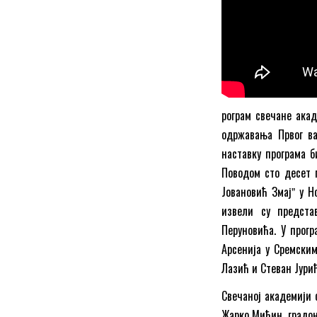
рограм свечане ака
одржавања Првог ва
наставку програма б
Поводом сто десет 
Јовановић Змајˮ у 
извели су предста
Перуновића. У прогр
Арсенија у Сремски
Лазић и Стеван Јурић
Свечаној академији 
Жарко Мићин, градон