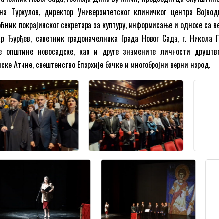
на Туркулов, директор Универзитетског клиничког центра Војводи
ћник покрајинског секретара за културу, информисање и односе са в
ар Ђурђев, саветник градоначелника Града Новог Сада, г. Никола П
е општине новосадске, као и друге знамените личности друштв
ске Атине, свештенство Епархије бачке и многобројни верни народ.