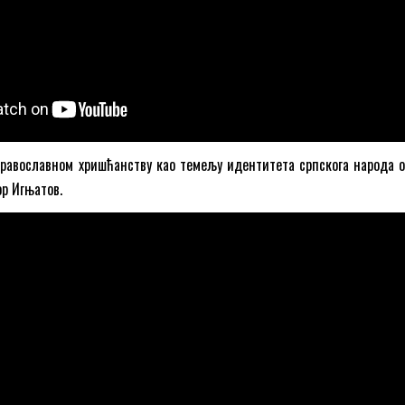
православном хришћанству као темељу идентитета српскога народа 
ор Игњатов.