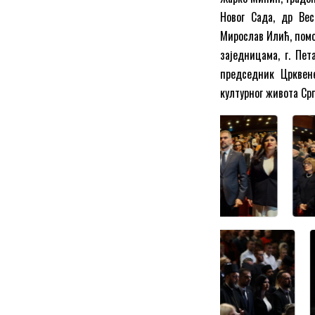
Новог Сада, др Вес
Мирослав Илић, помо
заједницама, г. Пет
председник Црквен
културног живота Срп