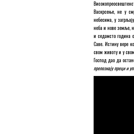
Високопреосвештенс
Васкрсење, не у см
небесима, у загрљај
неба и нове земље, 
и седамсто година о
Саве. Истину вере к
свом животу и у сво
Господ дао да остан
препознају преци и у