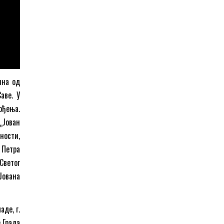
ина од
аве. У
ођења.
„Јован
ности,
 Петра
Светог
Јована
де, г.
 Града