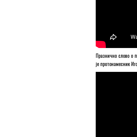
Празнично слово о 
је протонамесник Иг