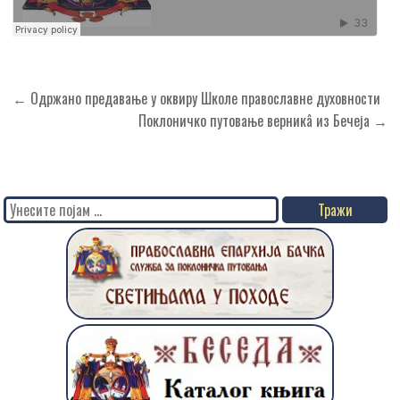
Кретање
← Одржано предавањe у оквиру Школе православне духовности
чланка
Поклоничко путовање верникâ из Бечеја →
Search
for: