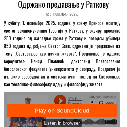
Одржано предавање у Раткову
3. НОВЕМБАР 2025.
У суботу, 1. новембра 2025. године, у храму Преноса моштију
светог великомученика Георгија у Раткову, у оквиру прославе
250 година од изградње храма у Раткову и поводом јубилеја
850 година од рођења Светог Саве, одржано је предавање на
тему „Светосавље као начин животаˮ. Предавање је одржао
вероучитељ Ненад Плавшић, докторанд Православног
богословског факултета Универзитета у Београду. Предавач је
изложио свеобухватан и систематичан поглед на Светосавље
као теолошко-философску идеју и философију живота.