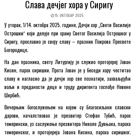
Слава дечјег хора у Сиригу
15. ОКТОБАР 2025.
У уторак, 1/14. октобра 2025. године, Дечји хор „Свети Василије
Острошкиˮ који делује при храму Светог Василија Острошког у
Сиригу, прославио је своју славу – празник Покрова Пресвете
Богородице.
На дан празника, свету Литургију је служио протојереј Јован
Кисин, парох сиришки. Прота Јован је у беседи хору честитао
славу и нагласио да је дечји хор све познатији, захваљујући
вољи и преданости деце и труду диригента госпође Невене
Шкрбић.
Вечерњим богослужењем на којем су благосиљани славски
дарови, началствовао је презвитер Стефан Тубић, парох
темерински, уз саслужење презвитера Николе Дувњака, пароха
темеринског, и протојереја Јована Кисина, пароха сиришког.