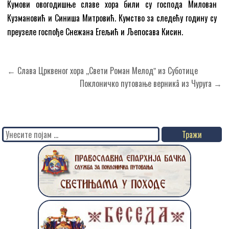
Кумови овогодишње славе хора били су господа Милован
Кузмановић и Синиша Митровић. Кумство за следећу годину су
преузеле госпође Снежана Егељић и Љепосава Кисин.
Кретање
← Слава Црквеног хора ,,Свети Роман Мелодˮ из Суботице
чланка
Поклоничко путовање верникâ из Чуруга →
Search
for: