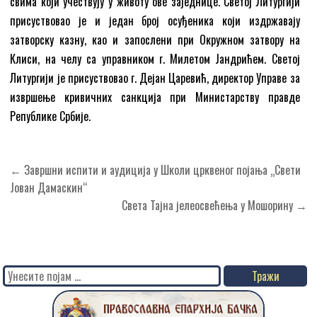
свима који учествују у животу ове заједнице. Светој Литургији
присуствовао је и један број осуђеника који издржавају
затворску казну, као и запослени при Окружном затвору на
Клиси, на челу са управником г. Милетом Јандрићем. Светој
Литургији је присуствовао г. Дејан Царевић, директор Управе за
извршење кривичних санкција при Министарству правде
Републике Србије.
Кретање
← Завршни испити и аудиција у Школи црквеног појања „Свети
чланка
Јован Дамаскин“
Света Тајна јелеосвећења у Мошорину →
Search
for: