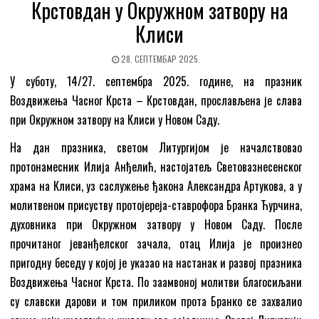
Крстовдан у Окружном затвору на
Клиси
28. СЕПТЕМБАР 2025.
У суботу, 14/27. септембра 2025. године, на празник
Воздвижења Часног Крста – Крстовдан, прослављена је слава
при Окружном затвору на Клиси у Новом Саду.
На дан празника, светом Литургијом је началствовао
протонамесник Илија Анђелић, настојатељ Световазнесенског
храма на Клиси, уз саслужење ђакона Александра Артукова, а у
молитвеном присуству протојереја-ставрофора Бранка Ћурчина,
духовника при Окружном затвору у Новом Саду. После
прочитаног јеванђелског зачала, отац Илија је произнео
пригодну беседу у којој је указао на настанак и развој празника
Воздвижења Часног Крста. По заамвоној молитви благосиљани
су славски дарови и том приликом прота Бранко се захвалио