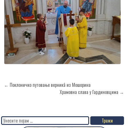
Кретање
← Поклоничко путовање верникâ из Мошорина
чланка
Храмовна слава у Гардиновцима →
Search
for: