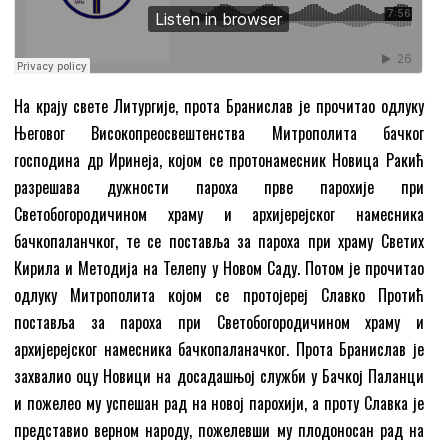
На крају свете Литургије, прота Бранислав је прочитао одлуку
Његовог Високопреосвештенства Митрополита бачког
господина др Иринеја, којом се протонамесник Новица Ракић
разрешава дужности пароха прве парохије при
Светобогородичином храму и архијерејског намесника
бачкопаланчког, те се поставља за пароха при храму Светих
Кирила и Методија на Телепу у Новом Саду. Потом је прочитао
одлуку Митрополита којом се протојереј Славко Протић
поставља за пароха при Светобогородичином храму и
архијерејског намесника бачкопаланачког. Прота Бранислав је
захвалио оцу Новици на досадашњој служби у Бачкој Паланци
и пожелео му успешан рад на новој парохији, а проту Славка је
представио верном народу, пожелевши му плодоносан рад на