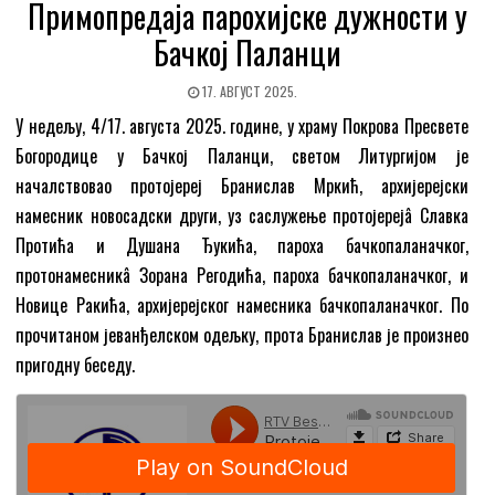
Примопредаја парохијске дужности у
Бачкој Паланци
17. АВГУСТ 2025.
У недељу, 4/17. августа 2025. године, у храму Покрова Пресвете
Богородице у Бачкој Паланци, светом Литургијом је
началствовао протојереј Бранислав Мркић, архијерејски
намесник новосадски други, уз саслужење протојерејâ Славка
Протића и Душана Ђукића, пароха бачкопаланачког,
протонамесникâ Зорана Регодића, пароха бачкопаланачког, и
Новице Ракића, архијерејског намесника бачкопаланачког. По
прочитаном јеванђелском одељку, прота Бранислав је произнео
пригодну беседу.