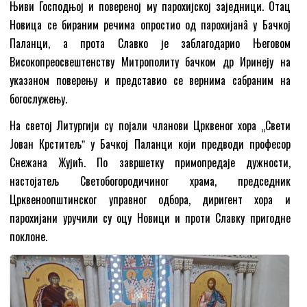
Њиви Господњој и повереној му парохијској заједници. Отац
Новица се бираним речима опростио од парохијанâ у Бачкој
Паланци, а прота Славко је заблагодарио Његовом
Високопреосвештенству Митрополиту бачком др Иринеју на
указаном поверењу и представио се вернима сабраним на
богослужењу.
На светој Литургији су појали чланови Црквеног хора „Свети
Јован Крститељˮ у Бачкој Паланци који предводи професор
Снежана Жујић. По завршетку примопредаје дужности,
настојатељ Светобогородичиног храма, председник
Црквеноопштинског управног одбора, диригент хора и
парохијани уручили су оцу Новици и проти Славку пригодне
поклоне.