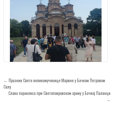
Кретање
← Празник Свете великомученице Марине у Бачком Петровом
чланка
Селу
Слава параклиса при Светопокровском храму у Бачкој Паланци
→