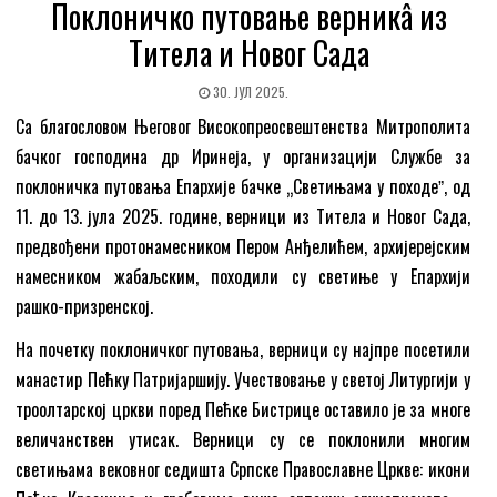
Поклоничко путовање верникâ из
Титела и Новог Сада
30. ЈУЛ 2025.
Са благословом Његовог Високопреосвештенства Митрополита
бачког господина др Иринеја, у организацији Службе за
поклоничка путовања Епархије бачке „Светињама у походеˮ, од
11. до 13. јула 2025. године, верници из Титела и Новог Сада,
предвођени протонамесником Пером Анђелићем, архијерејским
намесником жабаљским, походили су светиње у Епархији
рашко-призренској.
На почетку поклоничког путовања, верници су најпре посетили
манастир Пећку Патријаршију. Учествовање у светој Литургији у
троолтарској цркви поред Пећке Бистрице оставило је за многе
величанствен утисак. Верници су се поклонили многим
светињама вековног седишта Српске Православне Цркве: икони