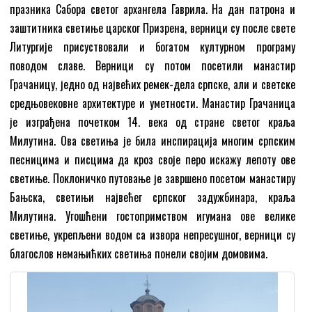
празника Сабора светог архангела Гаврила. На дан патрона и
заштитника светиње царског Призрена, верници су после свете
Литургије присуствовали и богатом културном програму
поводом славе. Верници су потом посетили манастир
Грачаницу, једно од највећих ремек-дела српске, али и светске
средњовековне архитектуре и уметности. Манастир Грачаница
је изграђена почетком 14. века од стране светог краља
Милутина. Ова светиња је била инспирација многим српским
песницима и писцима да кроз своје перо искажу лепоту ове
светиње. Поклоничко путовање је завршено посетом манастиру
Бањска, светињи највећег српског задужбинара, краља
Милутина. Угошћени гостопримством игумана ове велике
светиње, укрепљени водом са извора непресушног, верници су
благослов немањићких светиња понели својим домовима.