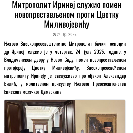
Митрополит Иринеј служио помен
новопрестављеном проти Цветку
Миливојевићу
24. ЈУЛ 2025.
Његово Високопреосвештенство Митрополит бачки господин
др Иринеј, служио је у четвртак, 24. јула 2025. године, у
Владичанском двору у Новом Саду, помен новопрестављеном
протојереју Цветку Миливојевићу. Високопреосвећеном
митрополиту Иринеју је саслуживао протођакон Александар
Билић, у молитвеном присуству Његовог Преосвештенства
Епископа мохачког Дамаскина.