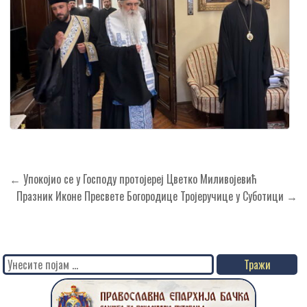
Кретање
← Упокојио се у Господу протојереј Цветко Миливојевић
чланка
Празник Иконе Пресвете Богородице Тројеручице у Суботици →
Search
for: