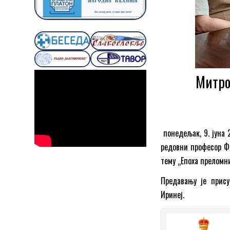
Митро
понедељак, 9. јуна 
редовни професор Фи
тему „Епоха преломни
Предавању је прис
Иринеј.