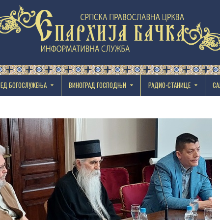
РЕД БОГОСЛУЖЕЊА
ВИНОГРАД ГОСПОДЊИ
РАДИО-СТАНИЦЕ
СА