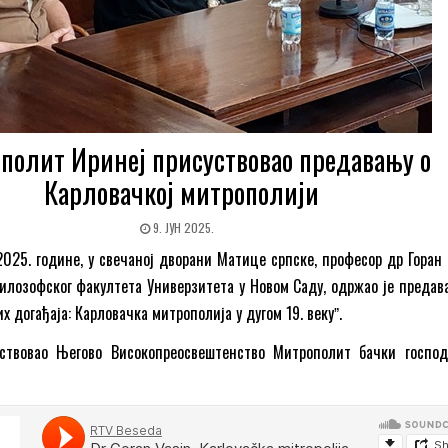
полит Иринеј присуствовао предавању о
Карловачкој митрополији
9. ЈУН 2025.
2025. године, у свечаној дворани Матице српске, професор др Горан 
лозофског факултета Универзитета у Новом Саду, одржао је предав
х догађаја: Карловачка митрополија у дугом 19. векуˮ.
уствовао Његово Високопреосвештенство Митрополит бачки госпо