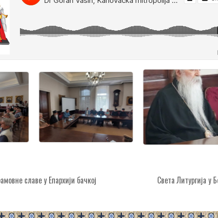
мовне славе у Епархији бачкој
Света Литургија у 