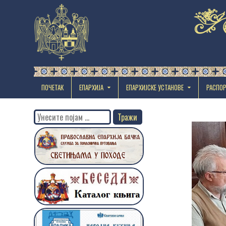
ПОЧЕТАК
ЕПАРХИЈА
EПАРХИЈСКЕ УСТАНОВЕ
РАСПО
Search
for: