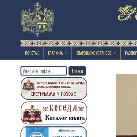
ПОЧЕТАК
ЕПАРХИЈА
EПАРХИЈСКЕ УСТАНОВЕ
РАСПО
Search
for: