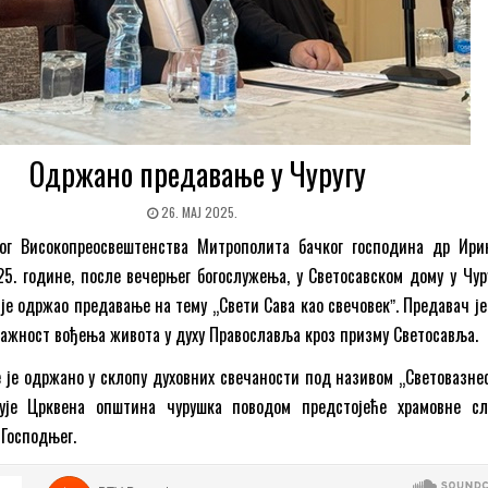
Одржано предавање у Чуругу
26. МАЈ 2025.
г Високопреосвештенства Митрополита бачког господина др Ирин
25. године, после вечерњег богослужења, у Светосавском дому у Чуру
је одржао предавање на тему „Свети Сава као свечовекˮ. Предавач је
важност вођења живота у духу Православља кроз призму Светосавља.
је одржано у склопу духовних свечаности под називом „Световазне
изује Црквена општина чурушка поводом предстојеће храмовне с
Господњег.