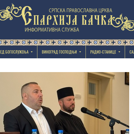
РЕД БОГОСЛУЖЕЊА
ВИНОГРАД ГОСПОДЊИ
РАДИО-СТАНИЦЕ
СА