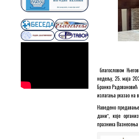
благословом Његово
недељу, 25. маја 20
Бранко Радовановић 
излагања указао на 
Наведено предавање 
даниˮ, које орган
празника Вазнесења 