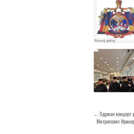
Кретање
← Одржан концерт у
чланка
Митрополит Иринеј