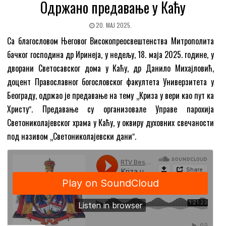
Одржано предавање у Каћу
20. МАЈ 2025.
Са благословом Његовог Високопреосвештенства Митрополита
бачког господина др Иринеја, у недељу, 18. маја 2025. године, у
дворани Светосавског дома у Каћу, др Данило Михајловић,
доцент Православног богословског факултета Универзитета у
Београду, одржао је предавање на тему „Криза у вери као пут ка
Христуˮ. Предавање су организовале Управе парохија
Светониколајевског храма у Каћу, у оквиру духовних свечаности
под називом „Светониколајевски даниˮ
.