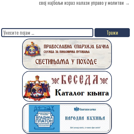
свој најбољи израз налази управо у молитви →
Search
for: