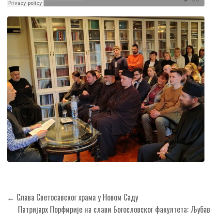
Кретање
← Слава Светосавског храма у Новом Саду
чланка
Патријарх Порфирије на слави Богословског факултета: Љубав