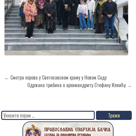
Кретање
← Смотра хорова у Светосавском храму у Новом Саду
чланка
Одржана трибина о архимандриту Стефану Илкићу →
Search
for: