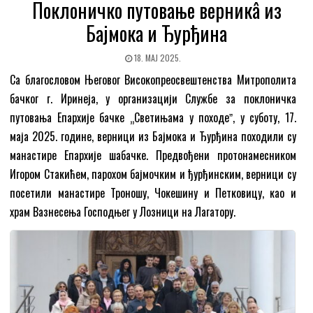
Поклоничко путовање верникâ из
Бајмока и Ђурђина
18. МАЈ 2025.
Са благословом Његовог Високопреосвештенства Митрополита
бачког г. Иринеја, у организацији Службе за поклоничка
путовања Епархије бачке „Светињама у походеˮ, у суботу, 17.
маја 2025. године, верници из Бајмока и Ђурђина походили су
манастире Епархије шабачке. Предвођени протонамесником
Игором Стакићем, парохом бајмочким и ђурђинским, верници су
посетили манастире Троношу, Чокешину и Петковицу, као и
храм Вазнесења Господњег у Лозници на Лагатору.